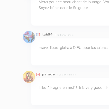
Merci pour ce beau chant de louange  Voici 
Soyez bénis dans le Seigneur
tati54
Il y a 9 ans, 4 mois
merveilleux. gloire à DIEU pour les talents
parade
Il y a 9 ans, 8 mois
I like  " Regne en moi" !  It is very good  .