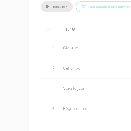
p
écouter
Tout ajouter à une playlist
m
d
F
#
Titre
d
p
1
Glorieux
'
p
2
Cet amour
t
r
p
3
Voici le jour
r
4
Règne en moi