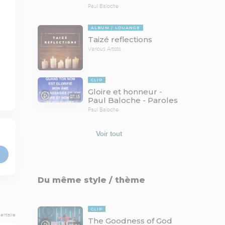
Paul Baloche
ALBUM
LOUANGE
Taizé reflections
Various Artists
CLIP
Gloire et honneur -
07:15
Paul Baloche - Paroles
Paul Baloche
Voir tout
Du même style / thème
CLIP
entaire
The Goodness of God