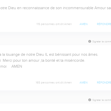
notre Dieu en reconnaissance de son incommensurable Amour san
115 personnes ont dit Amen
AMEN
RÉPONDR
Signaler le comm
 la louange de notre Dieu IL est bénissant pour nos âmes.

  Merci pour ton amour ,ta bonté et ta miséricorde.

 moi     AMEN

165 personnes ont dit Amen
AMEN
RÉPONDR
Signaler le comm