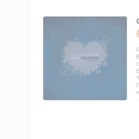
G
B
c
E
'
(
e
s
t
P
e
d