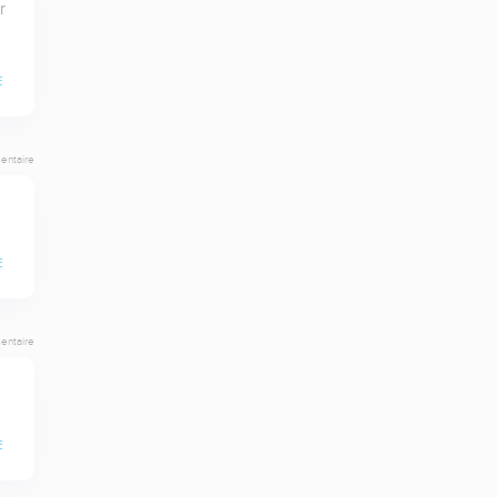
 

E
entaire
E
entaire
E