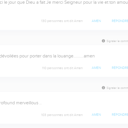
le jour que Dieu a fait Je merci Seigneur pour la vie et ton amour
130 personnes ont dit Amen
AMEN
RÉPONDR
Signaler le comm
 dévoilées pour porter dans la louange.........amen
110 personnes ont dit Amen
AMEN
RÉPONDR
Signaler le comm
.Profound merveillous ..
103 personnes ont dit Amen
AMEN
RÉPONDR