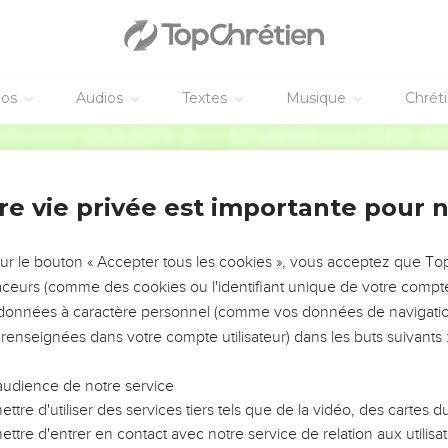
éos
Audios
Textes
Musique
Chrét
AJOUTER À UNE PLAYLIST
X
re vie privée est importante pour 
NEMENT DE L’ANNÉE !
ÉVITER LES VOTRES ?
sur le bouton « Accepter tous les cookies », vous acceptez que T
traceurs (comme des cookies ou l'identifiant unique de votre compte 
tes, leur impact, leur foi ou leur vision. Mais on voit
s données à caractère personnel (comme vos données de navigatio
fficiles qu'ils ont traversés, alors même que ce sont
 renseignées dans votre compte utilisateur) dans les buts suivants 
audience de notre service
s, et responsables reviennent sur les erreurs
 avancer avec plus de sagesse afin que leurs erreurs
ttre d'utiliser des services tiers tels que de la vidéo, des cartes
un ministère, une équipe, un groupe ou une famille,
ttre d'entrer en contact avec notre service de relation aux utilisat