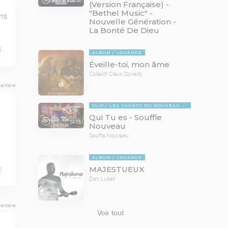
05:04
(Version Française) -
"Bethel Music" -
s 
Nouvelle Génération -
La Bonté De Dieu
E
ALBUM
LOUANGE
Éveille-toi, mon âme
Collectif Cieux Ouverts
entaire
CLIP
LES CHANTS DU NOUVEAU DANS L'AIR
Qui Tu es - Souffle
04:05
Nouveau
Souffle Nouveau
ALBUM
LOUANGE
MAJESTUEUX
E
Dan Luiten
entaire
Voir tout