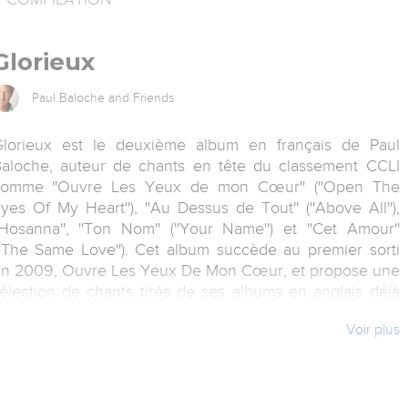
Glorieux
Paul Baloche and Friends
lorieux est le deuxième album en français de Paul
aloche, auteur de chants en tête du classement CCLI
omme ''Ouvre Les Yeux de mon Cœur'' (''Open The
yes Of My Heart''), ''Au Dessus de Tout'' (''Above All''),
'Hosanna'', ''Ton Nom'' (''Your Name'') et ''Cet Amour''
''The Same Love''). Cet album succède au premier sorti
n 2009, Ouvre Les Yeux De Mon Cœur, et propose une
élection de chants tirés de ses albums en anglais déjà
rès bien accueillis, The Same Love et Glorious.
Voir plus
aul Baloche a enregistré Glorieux au Québec et à Lyon
n France. Il a travaillé avec des traducteurs locaux et
es conducteurs de louange de chacune de ces régions