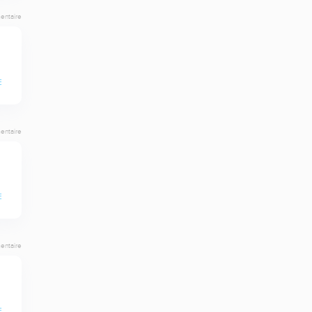
entaire
E
entaire
E
entaire
E