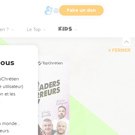
Faire un don
ien ?
Le Top
FERMER
nous
opChrétien
utilisateur)
n et les
:
 du monde…
eurs.