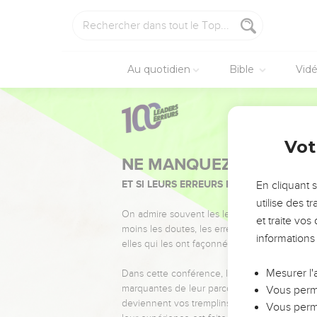
Au quotidien
Bible
Vid
Vot
NE MANQUEZ PAS L’ÉVÉ
ET SI LEURS ERREURS POUVAIENT VOUS 
En cliquant 
utilise des 
On admire souvent les leaders pour leurs réussi
et traite vo
moins les doutes, les erreurs et les saisons di
informations
elles qui les ont façonnés.
Mesurer l'
Dans cette conférence, leaders, entrepreneur
marquantes de leur parcours et les clés pour
Vous perme
deviennent vos tremplins. Que vous guidiez 
Vous perme