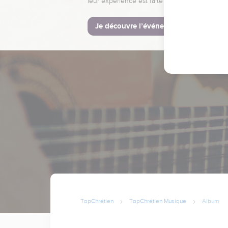
leur expérience est faite pour vous.
Je découvre l’événement
TopChrétien
TopChrétien Musique
Album