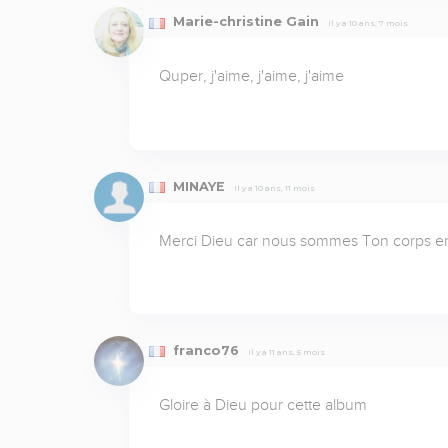
Marie-christine Gain
Il y a 10 ans, 7 mois
Quper, j'aime, j'aime, j'aime
MINAYE
Il y a 10 ans, 11 mois
Merci Dieu car nous sommes Ton corps en 
franco76
Il y a 11 ans, 5 mois
Gloire à Dieu pour cette album