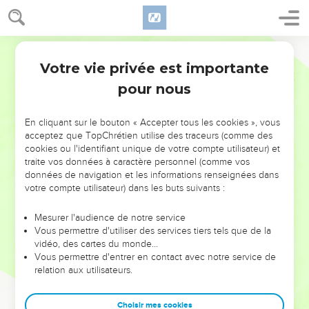
Votre vie privée est importante
pour nous
NE MANQUEZ PAS L’ÉVÉNEMENT
En cliquant sur le bouton « Accepter tous les cookies », vous
DE L’ANNÉE !
acceptez que TopChrétien utilise des traceurs (comme des
cookies ou l'identifiant unique de votre compte utilisateur) et
ET SI LEURS ERREURS POUVAIENT VOUS ÉVITER LES
traite vos données à caractère personnel (comme vos
VOTRES ?
données de navigation et les informations renseignées dans
votre compte utilisateur) dans les buts suivants :
On admire souvent les leaders pour leurs réussites, leur impact,
leur foi ou leur vision. Mais on voit moins les doutes, les erreurs
Mesurer l'audience de notre service
Vous permettre d'utiliser des services tiers tels que de la
et les saisons difficiles qu'ils ont traversés, alors même que ce
vidéo, des cartes du monde…
sont elles qui les ont façonnés.
Vous permettre d'entrer en contact avec notre service de
relation aux utilisateurs.
Dans cette conférence, leaders, entrepreneurs, et responsables
reviennent sur les erreurs marquantes de leur parcours et les
clés pour avancer avec plus de sagesse afin que leurs erreurs
Choisir mes cookies