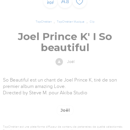
TopChrétien
TopChrétien Musique
Clip
Joel Prince K' I So
beautiful
Joël
So Beautiful est un chant de Joel Prince K, tiré de son
premier album amazing Love.
Directed by Steve M. pour Akiba Studio
Joël
TopChrétien est une plate-forme diffuseur de contenu de partenaires de qualité sélectionnés.