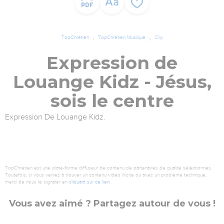
TopChrétien
TopChrétien Musique
Clip
Expression de
Louange Kidz - Jésus,
sois le centre
Expression De Louange Kidz.
TopChrétien est une plate-forme diffuseur de contenu de partenaires de qualité sélectionnés.
Toutefois, si vous veniez à trouver un contenu vidéo illicite ou avec un problème technique,
merci de nous le signaler en
cliquant sur ce lien
.
Vous avez aimé ? Partagez autour de vous !