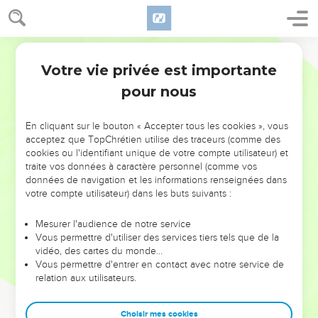
Votre vie privée est importante
pour nous
NE MANQUEZ PAS L’ÉVÉNEMENT
En cliquant sur le bouton « Accepter tous les cookies », vous
DE L’ANNÉE !
acceptez que TopChrétien utilise des traceurs (comme des
cookies ou l'identifiant unique de votre compte utilisateur) et
ET SI LEURS ERREURS POUVAIENT VOUS ÉVITER LES
traite vos données à caractère personnel (comme vos
VOTRES ?
données de navigation et les informations renseignées dans
votre compte utilisateur) dans les buts suivants :
On admire souvent les leaders pour leurs réussites, leur impact,
leur foi ou leur vision. Mais on voit moins les doutes, les erreurs
Mesurer l'audience de notre service
Vous permettre d'utiliser des services tiers tels que de la
et les saisons difficiles qu'ils ont traversés, alors même que ce
vidéo, des cartes du monde…
sont elles qui les ont façonnés.
Vous permettre d'entrer en contact avec notre service de
relation aux utilisateurs.
Dans cette conférence, leaders, entrepreneurs, et responsables
reviennent sur les erreurs marquantes de leur parcours et les
clés pour avancer avec plus de sagesse afin que leurs erreurs
Choisir mes cookies