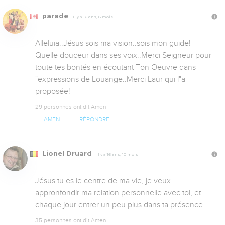
parade
Il y a 16 ans, 8 mois
Alleluia..Jésus sois ma vision..sois mon guide! 
Quelle douceur dans ses voix..Merci Seigneur pour 
toute tes bontés en écoutant Ton Oeuvre dans 
"expressions de Louange..Merci Laur qui l"a 
proposée!
29 personnes ont dit Amen
AMEN
RÉPONDRE
Lionel Druard
Il y a 16 ans, 10 mois
Jésus tu es le centre de ma vie, je veux 
appronfondir ma relation personnelle avec toi, et 
chaque jour entrer un peu plus dans ta présence.
35 personnes ont dit Amen