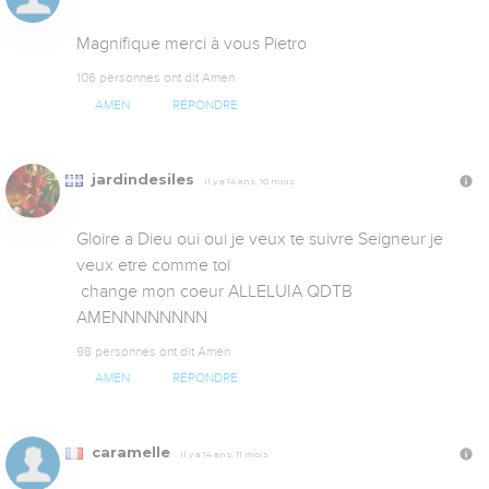
Magnifique merci à vous Pietro
106 personnes ont dit Amen
AMEN
RÉPONDRE
jardindesiles
Il y a 14 ans, 10 mois
Gloire a Dieu oui oui je veux te suivre Seigneur je 
veux etre comme toi

 change mon coeur ALLELUIA QDTB 
AMENNNNNNNN
98 personnes ont dit Amen
AMEN
RÉPONDRE
caramelle
Il y a 14 ans, 11 mois