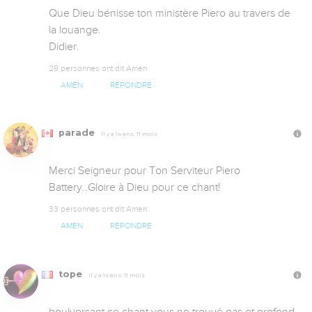
Que Dieu bénisse ton ministère Piero au travers de 
la louange.

Didier.
29 personnes ont dit Amen
AMEN
RÉPONDRE
parade
Il y a 14 ans, 11 mois
Merci Seigneur pour Ton Serviteur Piero 
Battery..Gloire à Dieu pour ce chant!
33 personnes ont dit Amen
AMEN
RÉPONDRE
tope
Il y a 14 ans, 11 mois
boulversant ce chant vous ne trouvé pas et profond 