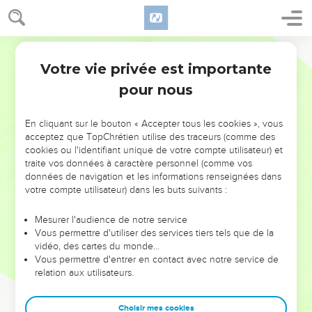
Votre vie privée est importante
pour nous
NE MANQUEZ PAS L’ÉVÉNEMENT
En cliquant sur le bouton « Accepter tous les cookies », vous
DE L’ANNÉE !
acceptez que TopChrétien utilise des traceurs (comme des
cookies ou l'identifiant unique de votre compte utilisateur) et
ET SI LEURS ERREURS POUVAIENT VOUS ÉVITER LES
traite vos données à caractère personnel (comme vos
VOTRES ?
données de navigation et les informations renseignées dans
votre compte utilisateur) dans les buts suivants :
On admire souvent les leaders pour leurs réussites, leur impact,
leur foi ou leur vision. Mais on voit moins les doutes, les erreurs
Mesurer l'audience de notre service
Vous permettre d'utiliser des services tiers tels que de la
et les saisons difficiles qu'ils ont traversés, alors même que ce
vidéo, des cartes du monde…
sont elles qui les ont façonnés.
Vous permettre d'entrer en contact avec notre service de
relation aux utilisateurs.
Dans cette conférence, leaders, entrepreneurs, et responsables
reviennent sur les erreurs marquantes de leur parcours et les
clés pour avancer avec plus de sagesse afin que leurs erreurs
Choisir mes cookies