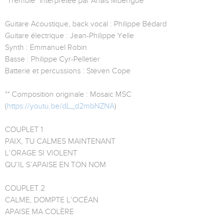
"Tremble" interprétée par Anais Mbengue
Guitare Acoustique, back vocal : Philippe Bédard
Guitare électrique : Jean-Philippe Yelle
Synth : Emmanuel Robin
Basse : Philippe Cyr-Pelletier
Batterie et percussions : Steven Cope
** Composition originale : Mosaic MSC
(
https://youtu.be/dL_d2mbNZNA
)
COUPLET 1
PAIX, TU CALMES MAINTENANT
L’ORAGE SI VIOLENT
QU’IL S’APAISE EN TON NOM
COUPLET 2
CALME, DOMPTE L’OCÉAN
APAISE MA COLÈRE