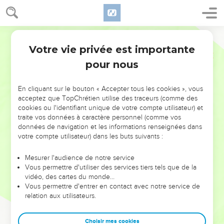
Votre vie privée est importante
pour nous
NE MANQUEZ PAS L’ÉVÉNEMENT
En cliquant sur le bouton « Accepter tous les cookies », vous
DE L’ANNÉE !
acceptez que TopChrétien utilise des traceurs (comme des
cookies ou l'identifiant unique de votre compte utilisateur) et
ET SI LEURS ERREURS POUVAIENT VOUS ÉVITER LES
traite vos données à caractère personnel (comme vos
VOTRES ?
données de navigation et les informations renseignées dans
votre compte utilisateur) dans les buts suivants :
On admire souvent les leaders pour leurs réussites, leur impact,
leur foi ou leur vision. Mais on voit moins les doutes, les erreurs
Mesurer l'audience de notre service
Vous permettre d'utiliser des services tiers tels que de la
et les saisons difficiles qu'ils ont traversés, alors même que ce
vidéo, des cartes du monde…
sont elles qui les ont façonnés.
Vous permettre d'entrer en contact avec notre service de
relation aux utilisateurs.
Dans cette conférence, leaders, entrepreneurs, et responsables
reviennent sur les erreurs marquantes de leur parcours et les
clés pour avancer avec plus de sagesse afin que leurs erreurs
Choisir mes cookies