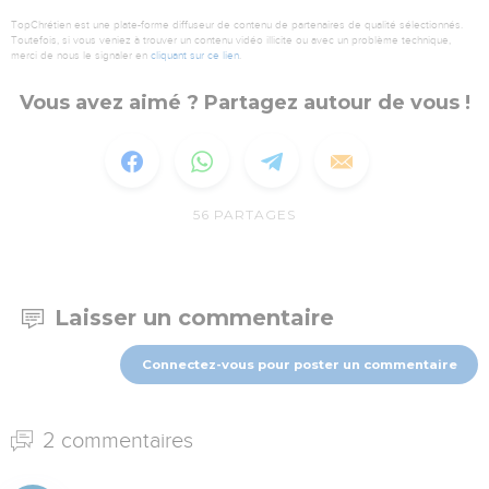
TopChrétien est une plate-forme diffuseur de contenu de partenaires de qualité sélectionnés.
Toutefois, si vous veniez à trouver un contenu vidéo illicite ou avec un problème technique,
merci de nous le signaler en
cliquant sur ce lien
.
Vous avez aimé ? Partagez autour de vous !
56
PARTAGES
Laisser un commentaire
Connectez-vous pour poster un commentaire
2 commentaires