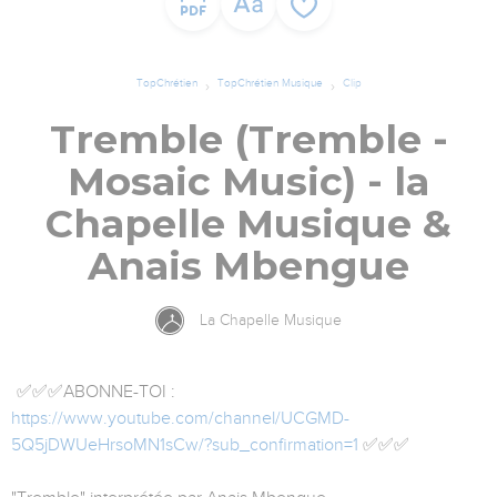
TopChrétien
TopChrétien Musique
Clip
Tremble (Tremble -
Mosaic Music) - la
Chapelle Musique &
Anais Mbengue
La Chapelle Musique
✅✅✅ABONNE-TOI :
https://www.youtube.com/channel/UCGMD-
5Q5jDWUeHrsoMN1sCw/?sub_confirmation=1
✅✅✅