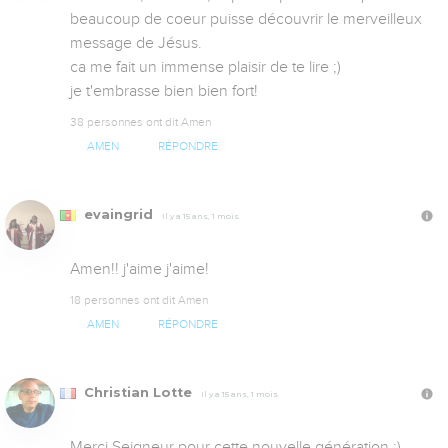
beaucoup de coeur puisse découvrir le merveilleux 
message de Jésus.

ca me fait un immense plaisir de te lire ;)

je t'embrasse bien bien fort!
38 personnes ont dit Amen
AMEN
RÉPONDRE
evaingrid
Il y a 15 ans, 1 mois
Amen!! j'aime j'aime!
18 personnes ont dit Amen
AMEN
RÉPONDRE
Christian Lotte
Il y a 15 ans, 1 mois
Merci Seigneur pour cette nouvelle génération :) 