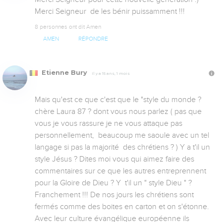
Merci Seigneur  de les bénir puissamment !!!
8 personnes ont dit Amen
AMEN
RÉPONDRE
Etienne Bury
Il y a 15 ans, 1 mois
Mais qu'est ce que c'est que le "style du monde ? 
chère Laura 87 ? dont vous nous parlez ( pas que 
vous je vous rassure je ne vous attaque pas 
personnellement,  beaucoup me saoule avec un tel 
langage si pas la majorité  des chrétiens ? ) Y a t'il un 
style Jésus ? Dites moi vous qui aimez faire des 
commentaires sur ce que les autres entreprennent 
pour la Gloire de Dieu ? Y  t'il un " style Dieu " ? 
Franchement !!! De nos jours les chrétiens sont 
fermés comme des boites en carton et on s'étonne. 
Avec leur culture évangélique européenne ils 