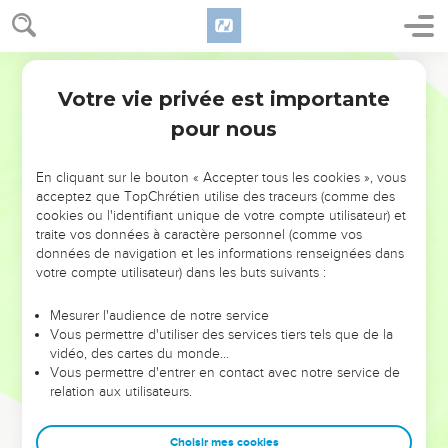
Votre vie privée est importante
pour nous
NE MANQUEZ PAS L’ÉVÉNEMENT
En cliquant sur le bouton « Accepter tous les cookies », vous
DE L’ANNÉE !
acceptez que TopChrétien utilise des traceurs (comme des
cookies ou l'identifiant unique de votre compte utilisateur) et
ET SI LEURS ERREURS POUVAIENT VOUS ÉVITER LES
traite vos données à caractère personnel (comme vos
VOTRES ?
données de navigation et les informations renseignées dans
votre compte utilisateur) dans les buts suivants :
On admire souvent les leaders pour leurs réussites, leur impact,
leur foi ou leur vision. Mais on voit moins les doutes, les erreurs
Mesurer l'audience de notre service
Vous permettre d'utiliser des services tiers tels que de la
et les saisons difficiles qu'ils ont traversés, alors même que ce
vidéo, des cartes du monde…
sont elles qui les ont façonnés.
Vous permettre d'entrer en contact avec notre service de
relation aux utilisateurs.
Dans cette conférence, leaders, entrepreneurs, et responsables
reviennent sur les erreurs marquantes de leur parcours et les
clés pour avancer avec plus de sagesse afin que leurs erreurs
Choisir mes cookies