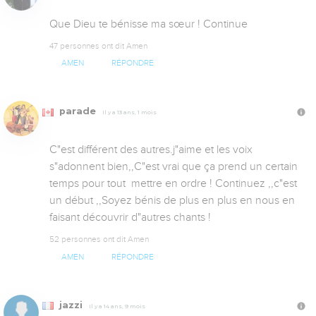
Que Dieu te bénisse ma sœur ! Continue
47 personnes ont dit Amen
AMEN
RÉPONDRE
parade
Il y a 13 ans, 1 mois
C"est différent des autres.j"aime et les voix  
s"adonnent bien,,C"est vrai que ça prend un certain 
temps pour tout  mettre en ordre ! Continuez ,,c"est 
un début ,,Soyez bénis de plus en plus en nous en 
faisant découvrir d"autres chants !
52 personnes ont dit Amen
AMEN
RÉPONDRE
jazzi
Il y a 14 ans, 9 mois