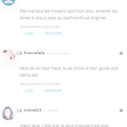
Pas mal,tout les moyens sont bon pour amener les 
âmes à Jesus,style ou pas!!continue Virginie!
34 personnes ont dit Amen
AMEN
RÉPONDRE
francelala
Il y a 14 ans, 11 mois
fière de toi mon frere, tu as choisi le bon guide.sois 
bénis.alal
36 personnes ont dit Amen
AMEN
RÉPONDRE
cristal23
Il y a 15 ans
merci lana, c'est vrai, le plus important est que 