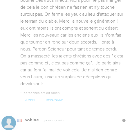
bouffer des trucs infects. Alors pour ne pas manger 
de cela le bon chrétien ne fait rien et n'y touche 
surtout pas. On ferme les yeux au lieu d'attaquer sur 
le terrain du diable. Merci la nouvelle génération ! 
eux ont moins ils ont compris et sortent du désert. 
Merci les nouveaux car les anciens eux ils n'ont fait 
que tourner en rond sur deux accords. Honte à 
nous. Pardon Seigneur pour tant de temps perdu. 
On a massacré  les talents chrétiens avec des " c'est 
pas comme ci , c'est pas comme ça".  Je parle ainsi 
car au font j'ai mal de voir cela. Je n'ai rien contre 
vous Laura, juste un surplus de déceptions qui 
devait sortir.
11 personnes ont dit Amen
AMEN
RÉPONDRE
bobine
Il y a 15 ans, 1 mois