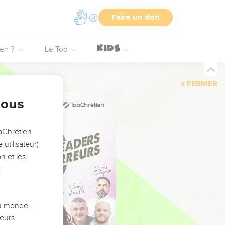
Faire un don
ien ?
Le Top
FERMER
nous
opChrétien
utilisateur)
n et les
:
 du monde…
eurs.