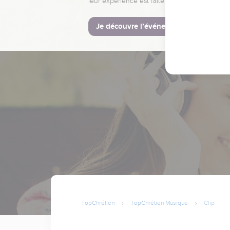
leur expérience est faite pour vous.
Je découvre l’événement
TopChrétien
TopChrétien Musique
Clip