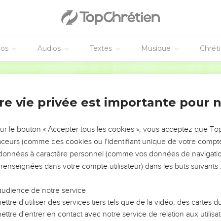
éos
Audios
Textes
Musique
Chrét
re vie privée est importante pour 
NEMENT DE L’ANNÉE !
ÉVITER LES VOTRES ?
sur le bouton « Accepter tous les cookies », vous acceptez que T
traceurs (comme des cookies ou l'identifiant unique de votre compte 
tes, leur impact, leur foi ou leur vision. Mais on voit
s données à caractère personnel (comme vos données de navigatio
fficiles qu'ils ont traversés, alors même que ce sont
 renseignées dans votre compte utilisateur) dans les buts suivants 
audience de notre service
s, et responsables reviennent sur les erreurs
 avancer avec plus de sagesse afin que leurs erreurs
ttre d'utiliser des services tiers tels que de la vidéo, des cartes
un ministère, une équipe, un groupe ou une famille,
ttre d'entrer en contact avec notre service de relation aux utilisat