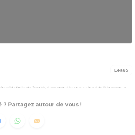
Lea85
 qualité sélectionnés. Toutefois, si vous veniez à trouver un contenu vidéo illicite ou avec un
 ? Partagez autour de vous !