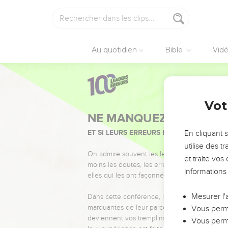
Au quotidien
Bible
Vid
Vot
NE MANQUEZ PAS L’ÉVÉ
ET SI LEURS ERREURS POUVAIENT VOUS 
En cliquant 
utilise des 
On admire souvent les leaders pour leurs réussi
et traite vo
moins les doutes, les erreurs et les saisons di
informations
elles qui les ont façonnés.
Mesurer l'
Dans cette conférence, leaders, entrepreneur
marquantes de leur parcours et les clés pour
Vous perme
deviennent vos tremplins. Que vous guidiez 
Vous perme