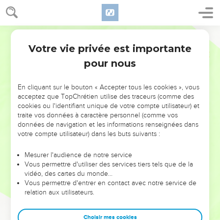
Votre vie privée est importante
pour nous
NE MANQUEZ PAS L’ÉVÉNEMENT
En cliquant sur le bouton « Accepter tous les cookies », vous
DE L’ANNÉE !
acceptez que TopChrétien utilise des traceurs (comme des
cookies ou l'identifiant unique de votre compte utilisateur) et
ET SI LEURS ERREURS POUVAIENT VOUS ÉVITER LES
traite vos données à caractère personnel (comme vos
VOTRES ?
données de navigation et les informations renseignées dans
votre compte utilisateur) dans les buts suivants :
On admire souvent les leaders pour leurs réussites, leur impact,
leur foi ou leur vision. Mais on voit moins les doutes, les erreurs
Mesurer l'audience de notre service
Vous permettre d'utiliser des services tiers tels que de la
et les saisons difficiles qu'ils ont traversés, alors même que ce
vidéo, des cartes du monde…
sont elles qui les ont façonnés.
Vous permettre d'entrer en contact avec notre service de
relation aux utilisateurs.
Dans cette conférence, leaders, entrepreneurs, et responsables
reviennent sur les erreurs marquantes de leur parcours et les
clés pour avancer avec plus de sagesse afin que leurs erreurs
Choisir mes cookies