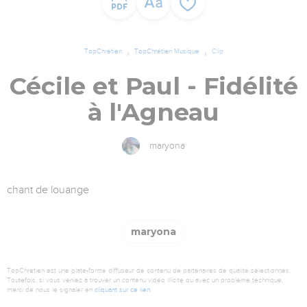
TopChrétien
TopChrétien Musique
Clip
Cécile et Paul - Fidélité
à l'Agneau
maryona
chant de louange
maryona
TopChrétien est une plate-forme diffuseur de contenu de partenaires de qualité sélectionnés.
Toutefois, si vous veniez à trouver un contenu vidéo illicite ou avec un problème technique,
merci de nous le signaler en
cliquant sur ce lien
.