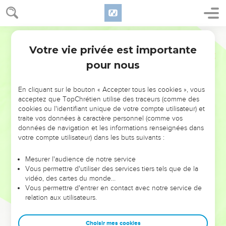
Votre vie privée est importante
pour nous
NE MANQUEZ PAS L’ÉVÉNEMENT
En cliquant sur le bouton « Accepter tous les cookies », vous
DE L’ANNÉE !
acceptez que TopChrétien utilise des traceurs (comme des
cookies ou l'identifiant unique de votre compte utilisateur) et
ET SI LEURS ERREURS POUVAIENT VOUS ÉVITER LES
traite vos données à caractère personnel (comme vos
VOTRES ?
données de navigation et les informations renseignées dans
votre compte utilisateur) dans les buts suivants :
On admire souvent les leaders pour leurs réussites, leur impact,
leur foi ou leur vision. Mais on voit moins les doutes, les erreurs
Mesurer l'audience de notre service
Vous permettre d'utiliser des services tiers tels que de la
et les saisons difficiles qu'ils ont traversés, alors même que ce
vidéo, des cartes du monde…
sont elles qui les ont façonnés.
Vous permettre d'entrer en contact avec notre service de
relation aux utilisateurs.
Dans cette conférence, leaders, entrepreneurs, et responsables
reviennent sur les erreurs marquantes de leur parcours et les
clés pour avancer avec plus de sagesse afin que leurs erreurs
Choisir mes cookies