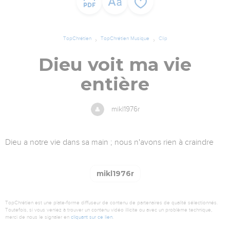
TopChrétien
TopChrétien Musique
Clip
Dieu voit ma vie
entière
mikl1976r
Dieu a notre vie dans sa main ; nous n'avons rien à craindre
mikl1976r
TopChrétien est une plate-forme diffuseur de contenu de partenaires de qualité sélectionnés.
Toutefois, si vous veniez à trouver un contenu vidéo illicite ou avec un problème technique,
merci de nous le signaler en
cliquant sur ce lien
.