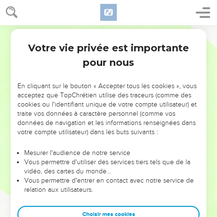
Votre vie privée est importante
pour nous
NE MANQUEZ PAS L’ÉVÉNEMENT
En cliquant sur le bouton « Accepter tous les cookies », vous
DE L’ANNÉE !
acceptez que TopChrétien utilise des traceurs (comme des
cookies ou l'identifiant unique de votre compte utilisateur) et
ET SI LEURS ERREURS POUVAIENT VOUS ÉVITER LES
traite vos données à caractère personnel (comme vos
VOTRES ?
données de navigation et les informations renseignées dans
votre compte utilisateur) dans les buts suivants :
On admire souvent les leaders pour leurs réussites, leur impact,
leur foi ou leur vision. Mais on voit moins les doutes, les erreurs
Mesurer l'audience de notre service
Vous permettre d'utiliser des services tiers tels que de la
et les saisons difficiles qu'ils ont traversés, alors même que ce
vidéo, des cartes du monde…
sont elles qui les ont façonnés.
Vous permettre d'entrer en contact avec notre service de
relation aux utilisateurs.
Dans cette conférence, leaders, entrepreneurs, et responsables
reviennent sur les erreurs marquantes de leur parcours et les
clés pour avancer avec plus de sagesse afin que leurs erreurs
Choisir mes cookies