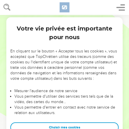
Votre vie privée est importante
pour nous
NE MANQUEZ PAS L’ÉVÉNEMENT
En cliquant sur le bouton « Accepter tous les cookies », vous
DE L’ANNÉE !
acceptez que TopChrétien utilise des traceurs (comme des
cookies ou l'identifiant unique de votre compte utilisateur) et
ET SI LEURS ERREURS POUVAIENT VOUS ÉVITER LES
traite vos données à caractère personnel (comme vos
VOTRES ?
données de navigation et les informations renseignées dans
votre compte utilisateur) dans les buts suivants :
On admire souvent les leaders pour leurs réussites, leur impact,
leur foi ou leur vision. Mais on voit moins les doutes, les erreurs
Mesurer l'audience de notre service
Vous permettre d'utiliser des services tiers tels que de la
et les saisons difficiles qu'ils ont traversés, alors même que ce
vidéo, des cartes du monde…
sont elles qui les ont façonnés.
Vous permettre d'entrer en contact avec notre service de
relation aux utilisateurs.
Dans cette conférence, leaders, entrepreneurs, et responsables
reviennent sur les erreurs marquantes de leur parcours et les
clés pour avancer avec plus de sagesse afin que leurs erreurs
Choisir mes cookies