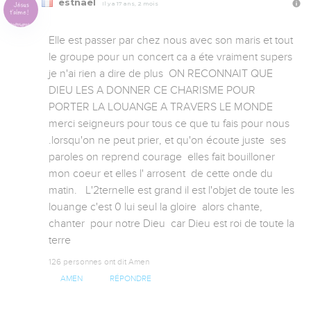
estnael
Il y a 17 ans, 2 mois
Elle est passer par chez nous avec son maris et tout 
le groupe pour un concert ca a éte vraiment supers 
je n'ai rien a dire de plus  ON RECONNAIT QUE 
DIEU LES A DONNER CE CHARISME POUR 
PORTER LA LOUANGE A TRAVERS LE MONDE 
merci seigneurs pour tous ce que tu fais pour nous 
.lorsqu'on ne peut prier, et qu'on écoute juste  ses 
paroles on reprend courage  elles fait bouilloner 
mon coeur et elles l' arrosent  de cette onde du 
matin.   L'2ternelle est grand il est l'objet de toute les 
louange c'est 0 lui seul la gloire  alors chante, 
chanter  pour notre Dieu  car Dieu est roi de toute la 
terre
126 personnes ont dit Amen
AMEN
RÉPONDRE