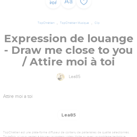
TopChrétien
TopChrétien Musique
Clip
Expression de louange
- Draw me close to you
/ Attire moi à toi
Lea85
Attire moi a toi
Lea85
TopChrétien est une plate-forme diffuseur de contenu de partenaires de qualité sélectionnés.
Toutefois, si vous veniez à trouver un contenu vidéo illicite ou avec un problème technique,