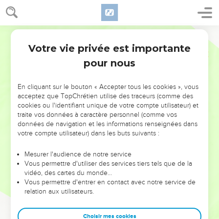
Votre vie privée est importante
pour nous
NE MANQUEZ PAS L’ÉVÉNEMENT
En cliquant sur le bouton « Accepter tous les cookies », vous
DE L’ANNÉE !
acceptez que TopChrétien utilise des traceurs (comme des
cookies ou l'identifiant unique de votre compte utilisateur) et
ET SI LEURS ERREURS POUVAIENT VOUS ÉVITER LES
traite vos données à caractère personnel (comme vos
VOTRES ?
données de navigation et les informations renseignées dans
votre compte utilisateur) dans les buts suivants :
On admire souvent les leaders pour leurs réussites, leur impact,
leur foi ou leur vision. Mais on voit moins les doutes, les erreurs
Mesurer l'audience de notre service
Vous permettre d'utiliser des services tiers tels que de la
et les saisons difficiles qu'ils ont traversés, alors même que ce
vidéo, des cartes du monde…
sont elles qui les ont façonnés.
Vous permettre d'entrer en contact avec notre service de
relation aux utilisateurs.
Dans cette conférence, leaders, entrepreneurs, et responsables
reviennent sur les erreurs marquantes de leur parcours et les
clés pour avancer avec plus de sagesse afin que leurs erreurs
Choisir mes cookies