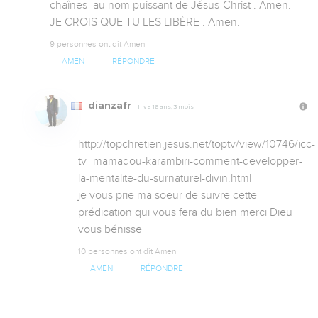
chaînes  au nom puissant de Jésus-Christ . Amen. 
JE CROIS QUE TU LES LIBÈRE . Amen.
9 personnes ont dit Amen
AMEN
RÉPONDRE
dianzafr
Il y a 16 ans, 3 mois
http://topchretien.jesus.net/toptv/view/10746/icc-
tv_mamadou-karambiri-comment-developper-
la-mentalite-du-surnaturel-divin.html

je vous prie ma soeur de suivre cette 
prédication qui vous fera du bien merci Dieu 
vous bénisse
10 personnes ont dit Amen
AMEN
RÉPONDRE