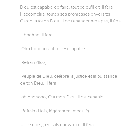
Dieu est capable de faire, tout ce qu'Il dit, Il fera

Il accomplira, toutes ses promesses envers toi

Garde ta foi en Dieu, Il ne t'abandonnera pas, Il fera

 Ehhehhe, Il fera

 Oho hohoho ehhh Il est capable

 Refrain (1fois)

 Peuple de Dieu, célèbre la justice et la puissance 
de ton Dieu. Il fera

 oh ohohoho, Oui mon Dieu, Il est capable

 Refrain (1 fois, légèrement modulé)

 Je le crois, j'en suis convaincu, Il fera
