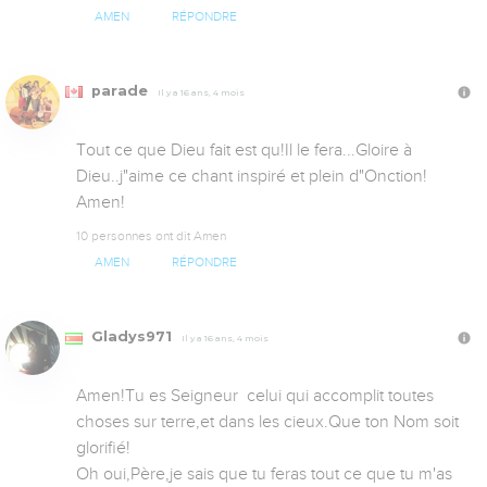
AMEN
RÉPONDRE
parade
Il y a 16 ans, 4 mois
Tout ce que Dieu fait est qu!Il le fera...Gloire à 
Dieu..j"aime ce chant inspiré et plein d"Onction! 
Amen!
10 personnes ont dit Amen
AMEN
RÉPONDRE
Gladys971
Il y a 16 ans, 4 mois
Amen!Tu es Seigneur  celui qui accomplit toutes 
choses sur terre,et dans les cieux.Que ton Nom soit 
glorifié!

Oh oui,Père,je sais que tu feras tout ce que tu m'as 