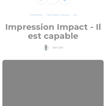
TopChrétien
TopChrétien Musique
Clip
Impression Impact - Il
est capable
dianzafr