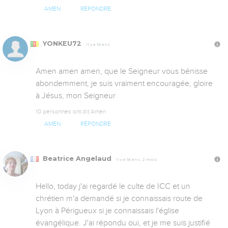
AMEN
RÉPONDRE
YONKEU72
Il y a 16 ans
Amen amen amen, que le Seigneur vous bénisse 
abondemment, je suis vraiment encouragée, gloire 
à Jésus, mon Seigneur
10 personnes ont dit Amen
AMEN
RÉPONDRE
Beatrice Angelaud
Il y a 16 ans, 2 mois
Hello, today j'ai regardé le culte de ICC et un 
chrétien m'a demandé si je connaissais route de 
Lyon à Périgueux si je connaissais l'église 
évangélique. J'ai répondu oui, et je me suis justifié 