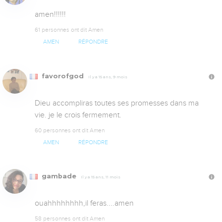
amen!!!!!!
61 personnes ont dit Amen
AMEN
RÉPONDRE
favorofgod
Il y a 15 ans, 9 mois
Dieu accompliras toutes ses promesses dans ma 
vie. je le crois fermement.
60 personnes ont dit Amen
AMEN
RÉPONDRE
gambade
Il y a 15 ans, 11 mois
ouahhhhhhhh,il feras....amen
58 personnes ont dit Amen