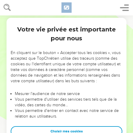
Votre vie privée est importante
pour nous
NE MANQUEZ PAS L’ÉVÉNEMENT
En cliquant sur le bouton « Accepter tous les cookies », vous
DE L’ANNÉE !
acceptez que TopChrétien utilise des traceurs (comme des
cookies ou l'identifiant unique de votre compte utilisateur) et
ET SI LEURS ERREURS POUVAIENT VOUS ÉVITER LES
traite vos données à caractère personnel (comme vos
VOTRES ?
données de navigation et les informations renseignées dans
votre compte utilisateur) dans les buts suivants :
On admire souvent les leaders pour leurs réussites, leur impact,
leur foi ou leur vision. Mais on voit moins les doutes, les erreurs
Mesurer l'audience de notre service
Vous permettre d'utiliser des services tiers tels que de la
et les saisons difficiles qu'ils ont traversés, alors même que ce
vidéo, des cartes du monde…
sont elles qui les ont façonnés.
Vous permettre d'entrer en contact avec notre service de
relation aux utilisateurs.
Dans cette conférence, leaders, entrepreneurs, et responsables
reviennent sur les erreurs marquantes de leur parcours et les
clés pour avancer avec plus de sagesse afin que leurs erreurs
Choisir mes cookies