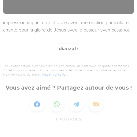
impression impact une chorale avec une onction particulière
chante pour la gloire de Jésus avec le pasteur yvan castanou
dianzafr
TopChrétien est une plate-forme diffuseur de contenu de partenaires de qualité sélectionnés.
Toutefois, si vous veniez à trouver un contenu vidéo illicite ou avec un problème technique,
merci de nous le signaler en
cliquant sur ce lien
.
Vous avez aimé ? Partagez autour de vous !
1
PARTAGES