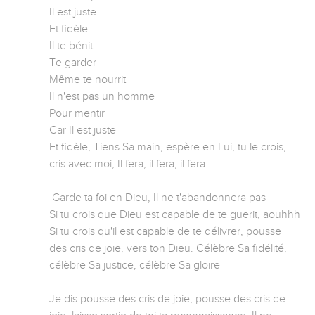
Il est juste

Et fidèle

Il te bénit

Te garder

Même te nourrit

Il n'est pas un homme

Pour mentir

Car Il est juste

Et fidèle, Tiens Sa main, espère en Lui, tu le crois, 
cris avec moi, Il fera, il fera, il fera

 Garde ta foi en Dieu, Il ne t'abandonnera pas

Si tu crois que Dieu est capable de te guerit, aouhhh

Si tu crois qu'il est capable de te délivrer, pousse 
des cris de joie, vers ton Dieu. Célèbre Sa fidélité, 
célèbre Sa justice, célèbre Sa gloire

Je dis pousse des cris de joie, pousse des cris de 