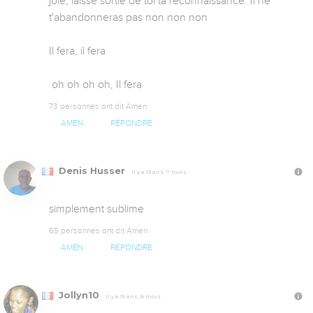
joie, laisse sortie de toi ta reconnaissance. Il ne 
t'abandonneras pas non non non

Il fera, il fera

 oh oh oh oh, Il fera
73 personnes ont dit Amen
AMEN
RÉPONDRE
Denis Husser
Il y a 13 ans, 7 mois
simplement sublime
65 personnes ont dit Amen
AMEN
RÉPONDRE
Jollyn10
Il y a 15 ans, 8 mois