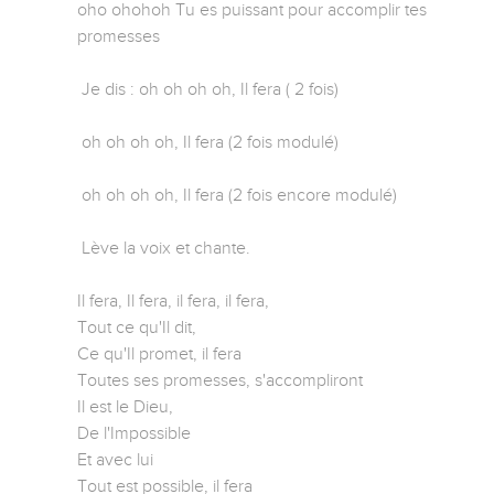
oho ohohoh Tu es puissant pour accomplir tes 
promesses

 Je dis : oh oh oh oh, Il fera ( 2 fois)

 oh oh oh oh, Il fera (2 fois modulé)

 oh oh oh oh, Il fera (2 fois encore modulé)

 Lève la voix et chante.

Il fera, Il fera, il fera, il fera,

Tout ce qu'Il dit,

Ce qu'Il promet, il fera

Toutes ses promesses, s'accompliront

Il est le Dieu,

De l'Impossible

Et avec lui

Tout est possible, il fera
