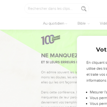
Au quotidien
Bible
Vid
Vot
NE MANQUEZ PAS L’ÉVÉ
ET SI LEURS ERREURS POUVAIENT VOUS 
En cliquant 
utilise des 
On admire souvent les leaders pour leurs réussi
et traite vo
moins les doutes, les erreurs et les saisons di
informations
elles qui les ont façonnés.
Mesurer l'
Dans cette conférence, leaders, entrepreneur
marquantes de leur parcours et les clés pour
Vous perme
deviennent vos tremplins. Que vous guidiez 
Vous perme