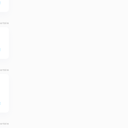
E
entaire
E
entaire
E
entaire