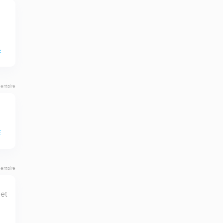
E
entaire
E
entaire
t 