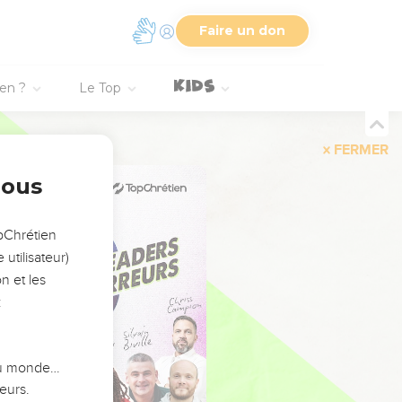
Faire un don
ien ?
Le Top
FERMER
nous
opChrétien
utilisateur)
n et les
:
 du monde…
eurs.