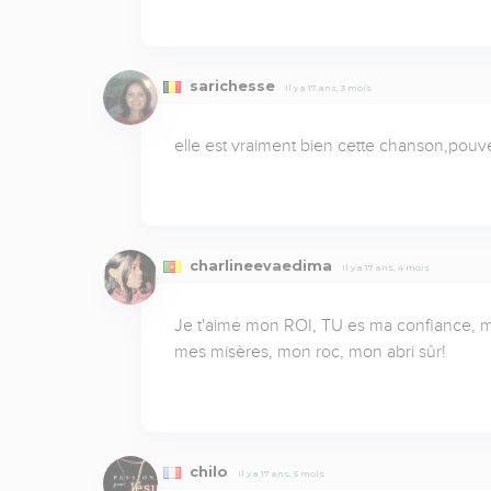
sarichesse
Il y a 17 ans, 3 mois
elle est vraiment bien cette chanson,pou
charlineevaedima
Il y a 17 ans, 4 mois
Je t'aime mon ROI, TU es ma confiance, mon
mes misères, mon roc, mon abri sûr!
chilo
Il y a 17 ans, 5 mois