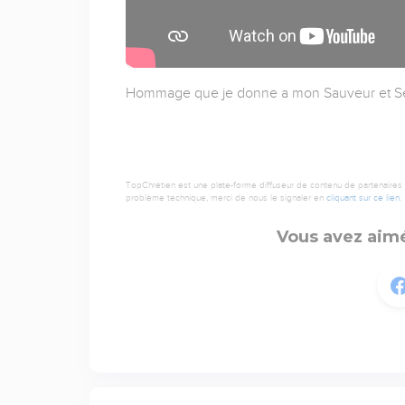
Hommage que je donne a mon Sauveur et Se
TopChrétien est une plate-forme diffuseur de contenu de partenaires de
problème technique, merci de nous le signaler en
cliquant sur ce lien
.
Vous avez aimé