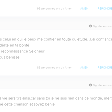
95 personnes ont dit Amen
AMEN
RÉPONDR
Signaler le comm
s celui en qui je peux me confier en toute quiétude. J,ai confiance
dèlité en ta bonté 

 reconnaissance Seigneur.

ous bénisse
83 personnes ont dit Amen
AMEN
RÉPONDR
Signaler le comm
 vie sera tjrs ainsi,car sans toi je ne suis rien dans ce monde, merçi
mé cette chanson et soyez benie