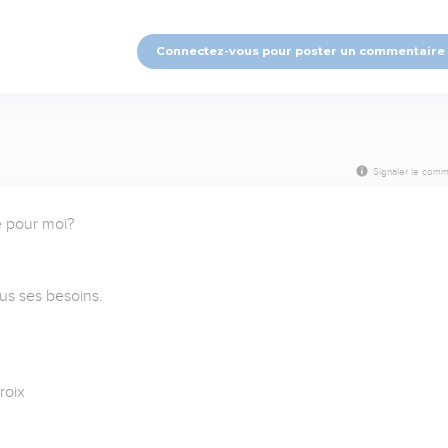
Connectez-vous pour poster un commentaire
Signaler le comm
 pour moi?

us ses besoins.

oix
