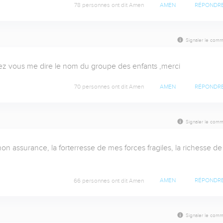
78 personnes ont dit Amen
AMEN
RÉPONDR
Signaler le comm
vez vous me dire le nom du groupe des enfants ,merci
70 personnes ont dit Amen
AMEN
RÉPONDR
Signaler le comm
 assurance, la forterresse de mes forces fragiles, la richesse de 
66 personnes ont dit Amen
AMEN
RÉPONDR
Signaler le comm