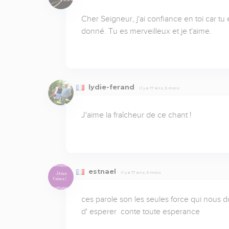
Cher Seigneur, j'ai confiance en toi car tu
donné. Tu es merveilleux et je t'aime.
lydie-ferand
Il y a 17 ans, 5 mois
J'aime la fraîcheur de ce chant !
estnael
Il y a 17 ans, 5 mois
ces parole son les seules force qui nous d
d' esperer  conte toute esperance