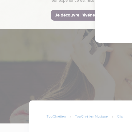
leur expérience est faite pour vous.
Je découvre l’événement
TopChrétien
TopChrétien Musique
Clip