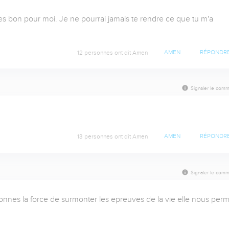
 es bon pour moi. Je ne pourrai jamais te rendre ce que tu m'a 
12 personnes ont dit Amen
AMEN
RÉPONDR
Signaler le comm
13 personnes ont dit Amen
AMEN
RÉPONDR
Signaler le comm
onnes la force de surmonter les epreuves de la vie elle nous perme