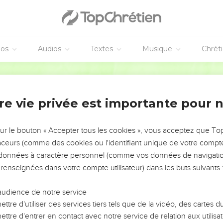
éos
Audios
Textes
Musique
Chrét
re vie privée est importante pour 
NEMENT DE L’ANNÉE !
ÉVITER LES VOTRES ?
sur le bouton « Accepter tous les cookies », vous acceptez que T
traceurs (comme des cookies ou l'identifiant unique de votre compte 
tes, leur impact, leur foi ou leur vision. Mais on voit
s données à caractère personnel (comme vos données de navigatio
fficiles qu'ils ont traversés, alors même que ce sont
 renseignées dans votre compte utilisateur) dans les buts suivants 
audience de notre service
s, et responsables reviennent sur les erreurs
 avancer avec plus de sagesse afin que leurs erreurs
ttre d'utiliser des services tiers tels que de la vidéo, des cartes
un ministère, une équipe, un groupe ou une famille,
ttre d'entrer en contact avec notre service de relation aux utilisat