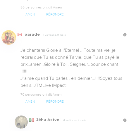
86 personnes ont dit Amen
AMEN
RÉPONDRE
parade
Il y a 16 ans, 9 mois
Je chanterai Gloire à l"Éternel ...Toute ma vie  je 
redirai que Tu as donné Ta vie. que Tu as payé le 
prix..amen..Gloire à Toi , Seigneur..pour ce chant 
!!!!!!

J"aime quand Tu parles , en dernier...!!!!Soyez tous 
bénis..JTMLIve IMpact!
70 personnes ont dit Amen
AMEN
RÉPONDRE
Jéhu Astvel
Il y a 15 ans, 6 mois