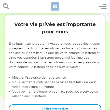
Votre vie privée est importante
pour nous
NE MANQUEZ PAS L’ÉVÉNEMENT
En cliquant sur le bouton « Accepter tous les cookies », vous
DE L’ANNÉE !
acceptez que TopChrétien utilise des traceurs (comme des
cookies ou l'identifiant unique de votre compte utilisateur) et
ET SI LEURS ERREURS POUVAIENT VOUS ÉVITER LES
traite vos données à caractère personnel (comme vos
VOTRES ?
données de navigation et les informations renseignées dans
votre compte utilisateur) dans les buts suivants :
On admire souvent les leaders pour leurs réussites, leur impact,
leur foi ou leur vision. Mais on voit moins les doutes, les erreurs
Mesurer l'audience de notre service
Vous permettre d'utiliser des services tiers tels que de la
et les saisons difficiles qu'ils ont traversés, alors même que ce
vidéo, des cartes du monde…
sont elles qui les ont façonnés.
Vous permettre d'entrer en contact avec notre service de
relation aux utilisateurs.
Dans cette conférence, leaders, entrepreneurs, et responsables
reviennent sur les erreurs marquantes de leur parcours et les
clés pour avancer avec plus de sagesse afin que leurs erreurs
Choisir mes cookies