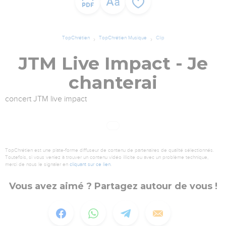
TopChrétien
TopChrétien Musique
Clip
JTM Live Impact - Je
chanterai
concert JTM live impact
TopChrétien est une plate-forme diffuseur de contenu de partenaires de qualité sélectionnés.
Toutefois, si vous veniez à trouver un contenu vidéo illicite ou avec un problème technique,
merci de nous le signaler en
cliquant sur ce lien
.
Vous avez aimé ? Partagez autour de vous !