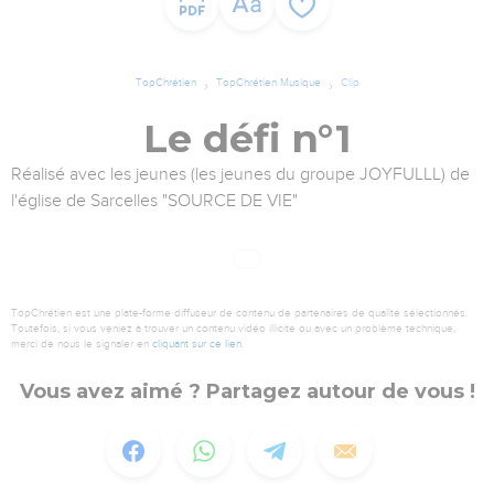
TopChrétien
TopChrétien Musique
Clip
Le défi n°1
Réalisé avec les jeunes (les jeunes du groupe JOYFULLL) de
l'église de Sarcelles "SOURCE DE VIE"
TopChrétien est une plate-forme diffuseur de contenu de partenaires de qualité sélectionnés.
Toutefois, si vous veniez à trouver un contenu vidéo illicite ou avec un problème technique,
merci de nous le signaler en
cliquant sur ce lien
.
Vous avez aimé ? Partagez autour de vous !