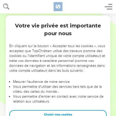
Votre vie privée est importante
pour nous
NE MANQUEZ PAS L’ÉVÉNEMENT
En cliquant sur le bouton « Accepter tous les cookies », vous
DE L’ANNÉE !
acceptez que TopChrétien utilise des traceurs (comme des
cookies ou l'identifiant unique de votre compte utilisateur) et
ET SI LEURS ERREURS POUVAIENT VOUS ÉVITER LES
traite vos données à caractère personnel (comme vos
VOTRES ?
données de navigation et les informations renseignées dans
votre compte utilisateur) dans les buts suivants :
On admire souvent les leaders pour leurs réussites, leur impact,
leur foi ou leur vision. Mais on voit moins les doutes, les erreurs
Mesurer l'audience de notre service
Vous permettre d'utiliser des services tiers tels que de la
et les saisons difficiles qu'ils ont traversés, alors même que ce
vidéo, des cartes du monde…
sont elles qui les ont façonnés.
Vous permettre d'entrer en contact avec notre service de
relation aux utilisateurs.
Dans cette conférence, leaders, entrepreneurs, et responsables
reviennent sur les erreurs marquantes de leur parcours et les
clés pour avancer avec plus de sagesse afin que leurs erreurs
Choisir mes cookies