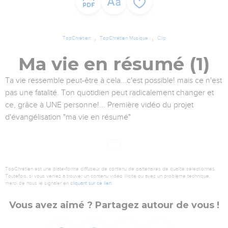
TopChrétien
TopChrétien Musique
Clip
Ma vie en résumé (1)
Ta vie ressemble peut-être à cela...c'est possible! mais ce n'est
pas une fatalité. Ton quotidien peut radicalement changer et
ce, grâce à UNE personne!... Première vidéo du projet
d'évangélisation "ma vie en résumé"
TopChrétien est une plate-forme diffuseur de contenu de partenaires de qualité sélectionnés.
Toutefois, si vous veniez à trouver un contenu vidéo illicite ou avec un problème technique,
merci de nous le signaler en
cliquant sur ce lien
.
Vous avez aimé ? Partagez autour de vous !