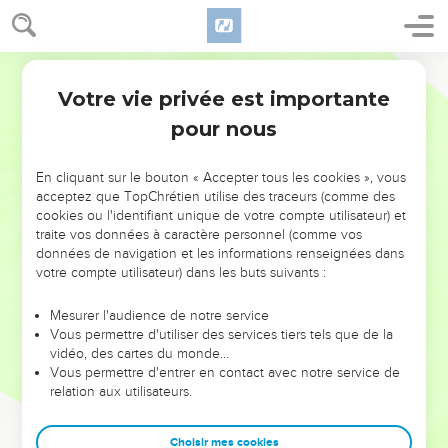
Votre vie privée est importante
pour nous
NE MANQUEZ PAS L’ÉVÉNEMENT
En cliquant sur le bouton « Accepter tous les cookies », vous
DE L’ANNÉE !
acceptez que TopChrétien utilise des traceurs (comme des
cookies ou l'identifiant unique de votre compte utilisateur) et
ET SI LEURS ERREURS POUVAIENT VOUS ÉVITER LES
traite vos données à caractère personnel (comme vos
VOTRES ?
données de navigation et les informations renseignées dans
votre compte utilisateur) dans les buts suivants :
On admire souvent les leaders pour leurs réussites, leur impact,
leur foi ou leur vision. Mais on voit moins les doutes, les erreurs
Mesurer l'audience de notre service
Vous permettre d'utiliser des services tiers tels que de la
et les saisons difficiles qu'ils ont traversés, alors même que ce
vidéo, des cartes du monde…
sont elles qui les ont façonnés.
Vous permettre d'entrer en contact avec notre service de
relation aux utilisateurs.
Dans cette conférence, leaders, entrepreneurs, et responsables
reviennent sur les erreurs marquantes de leur parcours et les
clés pour avancer avec plus de sagesse afin que leurs erreurs
Choisir mes cookies