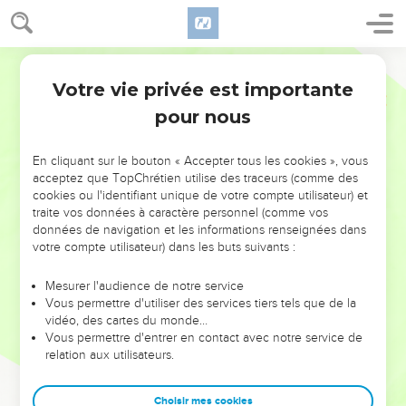
Votre vie privée est importante
pour nous
NE MANQUEZ PAS L’ÉVÉNEMENT
En cliquant sur le bouton « Accepter tous les cookies », vous
DE L’ANNÉE !
acceptez que TopChrétien utilise des traceurs (comme des
cookies ou l'identifiant unique de votre compte utilisateur) et
ET SI LEURS ERREURS POUVAIENT VOUS ÉVITER LES
traite vos données à caractère personnel (comme vos
VOTRES ?
données de navigation et les informations renseignées dans
votre compte utilisateur) dans les buts suivants :
On admire souvent les leaders pour leurs réussites, leur impact,
leur foi ou leur vision. Mais on voit moins les doutes, les erreurs
Mesurer l'audience de notre service
Vous permettre d'utiliser des services tiers tels que de la
et les saisons difficiles qu'ils ont traversés, alors même que ce
vidéo, des cartes du monde…
sont elles qui les ont façonnés.
Vous permettre d'entrer en contact avec notre service de
relation aux utilisateurs.
Dans cette conférence, leaders, entrepreneurs, et responsables
reviennent sur les erreurs marquantes de leur parcours et les
clés pour avancer avec plus de sagesse afin que leurs erreurs
Choisir mes cookies