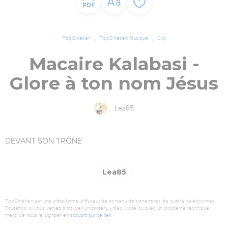
TopChrétien
TopChrétien Musique
Clip
Macaire Kalabasi -
Glore à ton nom Jésus
Lea85
DEVANT SON TRÔNE
Lea85
TopChrétien est une plate-forme diffuseur de contenu de partenaires de qualité sélectionnés.
Toutefois, si vous veniez à trouver un contenu vidéo illicite ou avec un problème technique,
merci de nous le signaler en
cliquant sur ce lien
.