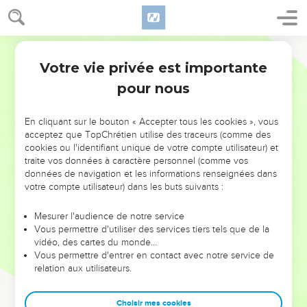
Votre vie privée est importante
pour nous
NE MANQUEZ PAS L’ÉVÉNEMENT
En cliquant sur le bouton « Accepter tous les cookies », vous
DE L’ANNÉE !
acceptez que TopChrétien utilise des traceurs (comme des
cookies ou l'identifiant unique de votre compte utilisateur) et
ET SI LEURS ERREURS POUVAIENT VOUS ÉVITER LES
traite vos données à caractère personnel (comme vos
VOTRES ?
données de navigation et les informations renseignées dans
votre compte utilisateur) dans les buts suivants :
On admire souvent les leaders pour leurs réussites, leur impact,
leur foi ou leur vision. Mais on voit moins les doutes, les erreurs
Mesurer l'audience de notre service
Vous permettre d'utiliser des services tiers tels que de la
et les saisons difficiles qu'ils ont traversés, alors même que ce
vidéo, des cartes du monde…
sont elles qui les ont façonnés.
Vous permettre d'entrer en contact avec notre service de
relation aux utilisateurs.
Dans cette conférence, leaders, entrepreneurs, et responsables
reviennent sur les erreurs marquantes de leur parcours et les
clés pour avancer avec plus de sagesse afin que leurs erreurs
Choisir mes cookies