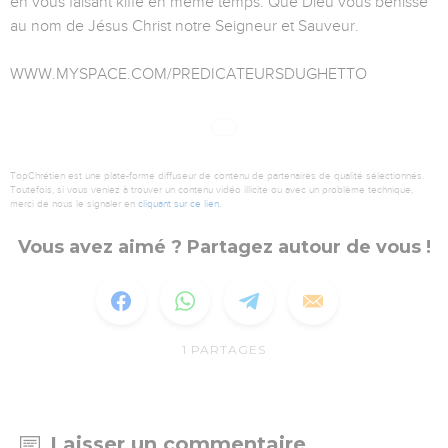
en vous faisant kiffé en même temps. Que Dieu vous bénisse
au nom de Jésus Christ notre Seigneur et Sauveur.
WWW.MYSPACE.COM/PREDICATEURSDUGHETTO
TopChrétien est une plate-forme diffuseur de contenu de partenaires de qualité sélectionnés.
Toutefois, si vous veniez à trouver un contenu vidéo illicite ou avec un problème technique,
merci de nous le signaler en
cliquant sur ce lien
.
Vous avez aimé ? Partagez autour de vous !
1
PARTAGES
Laisser un commentaire