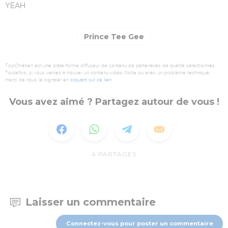
YEAH
Prince Tee Gee
TopChrétien est une plate-forme diffuseur de contenu de partenaires de qualité sélectionnés.
Toutefois, si vous veniez à trouver un contenu vidéo illicite ou avec un problème technique,
merci de nous le signaler en
cliquant sur ce lien
.
Vous avez aimé ? Partagez autour de vous !
4
PARTAGES
Laisser un commentaire
Connectez-vous pour poster un commentaire