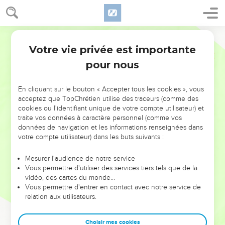
Votre vie privée est importante
pour nous
NE MANQUEZ PAS L’ÉVÉNEMENT
En cliquant sur le bouton « Accepter tous les cookies », vous
DE L’ANNÉE !
acceptez que TopChrétien utilise des traceurs (comme des
cookies ou l'identifiant unique de votre compte utilisateur) et
ET SI LEURS ERREURS POUVAIENT VOUS ÉVITER LES
traite vos données à caractère personnel (comme vos
VOTRES ?
données de navigation et les informations renseignées dans
votre compte utilisateur) dans les buts suivants :
On admire souvent les leaders pour leurs réussites, leur impact,
leur foi ou leur vision. Mais on voit moins les doutes, les erreurs
Mesurer l'audience de notre service
Vous permettre d'utiliser des services tiers tels que de la
et les saisons difficiles qu'ils ont traversés, alors même que ce
vidéo, des cartes du monde…
sont elles qui les ont façonnés.
Vous permettre d'entrer en contact avec notre service de
relation aux utilisateurs.
Dans cette conférence, leaders, entrepreneurs, et responsables
reviennent sur les erreurs marquantes de leur parcours et les
clés pour avancer avec plus de sagesse afin que leurs erreurs
Choisir mes cookies