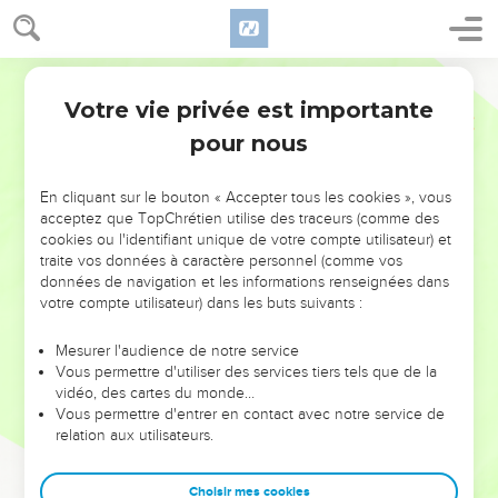
Votre vie privée est importante
pour nous
NE MANQUEZ PAS L’ÉVÉNEMENT
En cliquant sur le bouton « Accepter tous les cookies », vous
DE L’ANNÉE !
acceptez que TopChrétien utilise des traceurs (comme des
cookies ou l'identifiant unique de votre compte utilisateur) et
ET SI LEURS ERREURS POUVAIENT VOUS ÉVITER LES
traite vos données à caractère personnel (comme vos
VOTRES ?
données de navigation et les informations renseignées dans
votre compte utilisateur) dans les buts suivants :
On admire souvent les leaders pour leurs réussites, leur impact,
leur foi ou leur vision. Mais on voit moins les doutes, les erreurs
Mesurer l'audience de notre service
Vous permettre d'utiliser des services tiers tels que de la
et les saisons difficiles qu'ils ont traversés, alors même que ce
vidéo, des cartes du monde…
sont elles qui les ont façonnés.
Vous permettre d'entrer en contact avec notre service de
relation aux utilisateurs.
Dans cette conférence, leaders, entrepreneurs, et responsables
reviennent sur les erreurs marquantes de leur parcours et les
clés pour avancer avec plus de sagesse afin que leurs erreurs
Choisir mes cookies