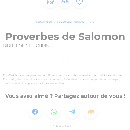
TopChrétien
TopChrétien Musique
Clip
Proverbes de Salomon
BIBLE FOI DIEU CHRIST
TopChrétien est une plate-forme diffuseur de contenu de partenaires de qualité sélectionnés.
Toutefois, si vous veniez à trouver un contenu vidéo illicite ou avec un problème technique,
merci de nous le signaler en
cliquant sur ce lien
.
Vous avez aimé ? Partagez autour de vous !
3
PARTAGES