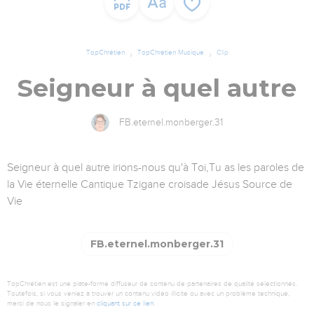
TopChrétien
TopChrétien Musique
Clip
Seigneur à quel autre
FB.eternel.monberger.31
Seigneur à quel autre irions-nous qu'à Toi,Tu as les paroles de
la Vie éternelle Cantique Tzigane croisade Jésus Source de
Vie
FB.eternel.monberger.31
TopChrétien est une plate-forme diffuseur de contenu de partenaires de qualité sélectionnés.
Toutefois, si vous veniez à trouver un contenu vidéo illicite ou avec un problème technique,
merci de nous le signaler en
cliquant sur ce lien
.