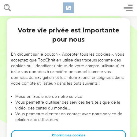
Votre vie privée est importante
pour nous
NE MANQUEZ PAS L’ÉVÉNEMENT
En cliquant sur le bouton « Accepter tous les cookies », vous
DE L’ANNÉE !
acceptez que TopChrétien utilise des traceurs (comme des
cookies ou l'identifiant unique de votre compte utilisateur) et
ET SI LEURS ERREURS POUVAIENT VOUS ÉVITER LES
traite vos données à caractère personnel (comme vos
VOTRES ?
données de navigation et les informations renseignées dans
votre compte utilisateur) dans les buts suivants :
On admire souvent les leaders pour leurs réussites, leur impact,
leur foi ou leur vision. Mais on voit moins les doutes, les erreurs
Mesurer l'audience de notre service
Vous permettre d'utiliser des services tiers tels que de la
et les saisons difficiles qu'ils ont traversés, alors même que ce
vidéo, des cartes du monde…
sont elles qui les ont façonnés.
Vous permettre d'entrer en contact avec notre service de
relation aux utilisateurs.
Dans cette conférence, leaders, entrepreneurs, et responsables
reviennent sur les erreurs marquantes de leur parcours et les
clés pour avancer avec plus de sagesse afin que leurs erreurs
Choisir mes cookies