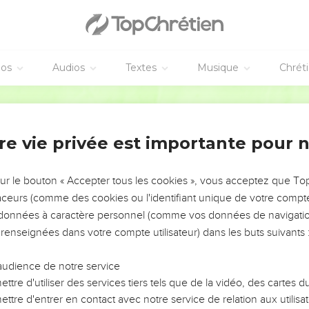
éos
Audios
Textes
Musique
Chrét
re vie privée est importante pour 
NEMENT DE L’ANNÉE !
ÉVITER LES VOTRES ?
sur le bouton « Accepter tous les cookies », vous acceptez que T
traceurs (comme des cookies ou l'identifiant unique de votre compte 
tes, leur impact, leur foi ou leur vision. Mais on voit
s données à caractère personnel (comme vos données de navigatio
fficiles qu'ils ont traversés, alors même que ce sont
 renseignées dans votre compte utilisateur) dans les buts suivants 
audience de notre service
s, et responsables reviennent sur les erreurs
 avancer avec plus de sagesse afin que leurs erreurs
ttre d'utiliser des services tiers tels que de la vidéo, des cartes
un ministère, une équipe, un groupe ou une famille,
ttre d'entrer en contact avec notre service de relation aux utilisat