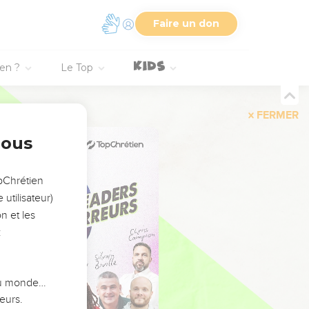
Faire un don
ien ?
Le Top
FERMER
nous
opChrétien
utilisateur)
n et les
:
 du monde…
eurs.