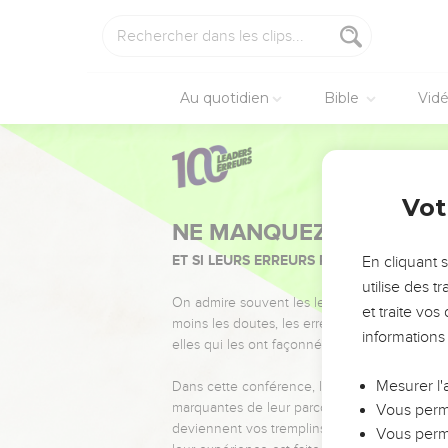
Au quotidien
Bible
Vid
Vot
NE MANQUEZ PAS L’ÉVÉ
ET SI LEURS ERREURS POUVAIENT VOUS 
En cliquant 
utilise des 
On admire souvent les leaders pour leurs réussi
et traite vo
moins les doutes, les erreurs et les saisons di
informations
elles qui les ont façonnés.
Mesurer l'
Dans cette conférence, leaders, entrepreneur
marquantes de leur parcours et les clés pour
Vous perme
deviennent vos tremplins. Que vous guidiez 
Vous perme