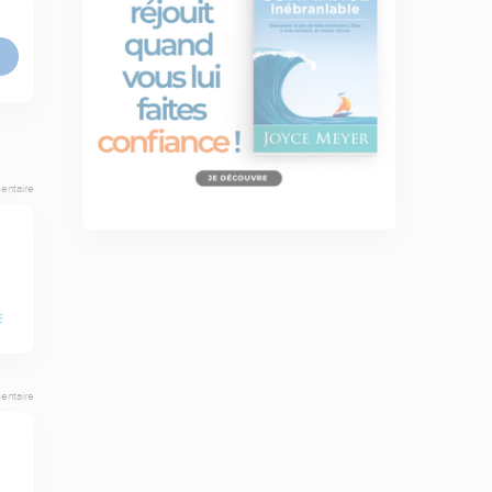
entaire
E
entaire