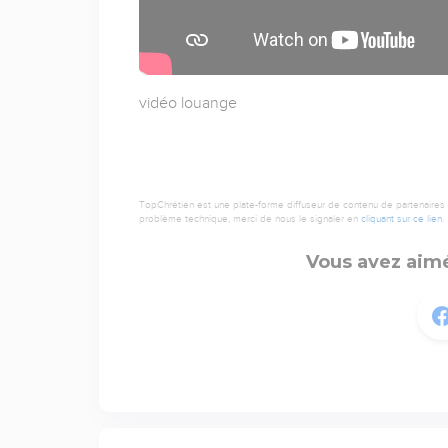
vidéo louange
TopChrétien est une plate-forme diffuseur de contenu de partenaires de
problème technique, merci de nous le signaler en
cliquant sur ce lien
.
Vous avez aimé