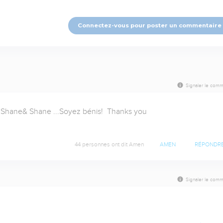
Connectez-vous pour poster un commentaire
Signaler le comm
 Shane& Shane ...Soyez bénis!  Thanks you 

44 personnes ont dit Amen
AMEN
RÉPONDR
Signaler le comm