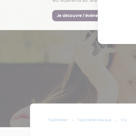
leur expérience est faite pour vous.
Je découvre l’événement
TopChrétien
TopChrétien Musique
Clip