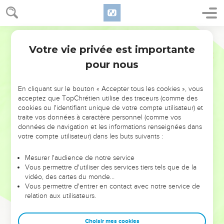
Votre vie privée est importante
pour nous
NE MANQUEZ PAS L’ÉVÉNEMENT
En cliquant sur le bouton « Accepter tous les cookies », vous
DE L’ANNÉE !
acceptez que TopChrétien utilise des traceurs (comme des
cookies ou l'identifiant unique de votre compte utilisateur) et
ET SI LEURS ERREURS POUVAIENT VOUS ÉVITER LES
traite vos données à caractère personnel (comme vos
VOTRES ?
données de navigation et les informations renseignées dans
votre compte utilisateur) dans les buts suivants :
On admire souvent les leaders pour leurs réussites, leur impact,
leur foi ou leur vision. Mais on voit moins les doutes, les erreurs
Mesurer l'audience de notre service
Vous permettre d'utiliser des services tiers tels que de la
et les saisons difficiles qu'ils ont traversés, alors même que ce
vidéo, des cartes du monde…
sont elles qui les ont façonnés.
Vous permettre d'entrer en contact avec notre service de
relation aux utilisateurs.
Dans cette conférence, leaders, entrepreneurs, et responsables
reviennent sur les erreurs marquantes de leur parcours et les
clés pour avancer avec plus de sagesse afin que leurs erreurs
Choisir mes cookies