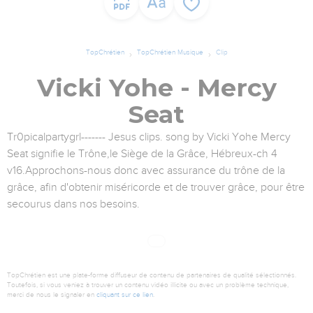
TopChrétien
TopChrétien Musique
Clip
Vicki Yohe - Mercy
Seat
Tr0picalpartygrl------- Jesus clips. song by Vicki Yohe Mercy
Seat signifie le Trône,le Siège de la Grâce, Hébreux-ch 4
v16.Approchons-nous donc avec assurance du trône de la
grâce, afin d'obtenir miséricorde et de trouver grâce, pour être
secourus dans nos besoins.
TopChrétien est une plate-forme diffuseur de contenu de partenaires de qualité sélectionnés.
Toutefois, si vous veniez à trouver un contenu vidéo illicite ou avec un problème technique,
merci de nous le signaler en
cliquant sur ce lien
.