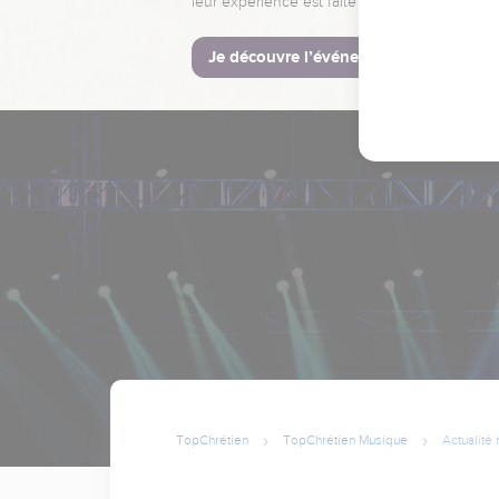
leur expérience est faite pour vous.
Je découvre l’événement
TopChrétien
TopChrétien Musique
Actualité