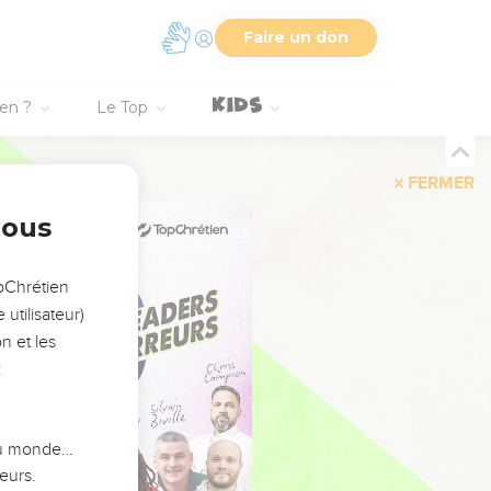
Faire un don
ien ?
Le Top
FERMER
nous
opChrétien
utilisateur)
n et les
:
 du monde…
eurs.