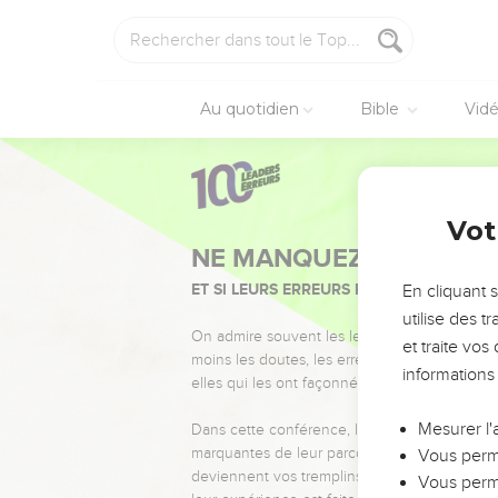
Au quotidien
Bible
Vid
Vot
NE MANQUEZ PAS L’ÉVÉ
ET SI LEURS ERREURS POUVAIENT VOUS 
En cliquant 
utilise des 
On admire souvent les leaders pour leurs réussi
et traite vo
moins les doutes, les erreurs et les saisons di
informations
elles qui les ont façonnés.
Mesurer l'
Dans cette conférence, leaders, entrepreneur
marquantes de leur parcours et les clés pour
Vous perme
deviennent vos tremplins. Que vous guidiez 
Vous perme