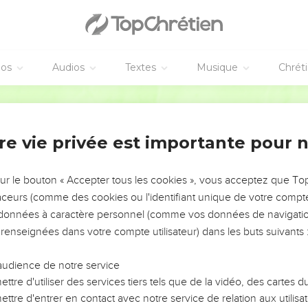
éos
Audios
Textes
Musique
Chrét
re vie privée est importante pour 
NEMENT DE L’ANNÉE !
ÉVITER LES VOTRES ?
sur le bouton « Accepter tous les cookies », vous acceptez que T
traceurs (comme des cookies ou l'identifiant unique de votre compte 
tes, leur impact, leur foi ou leur vision. Mais on voit
s données à caractère personnel (comme vos données de navigatio
fficiles qu'ils ont traversés, alors même que ce sont
 renseignées dans votre compte utilisateur) dans les buts suivants 
audience de notre service
s, et responsables reviennent sur les erreurs
 avancer avec plus de sagesse afin que leurs erreurs
ttre d'utiliser des services tiers tels que de la vidéo, des cartes
un ministère, une équipe, un groupe ou une famille,
ttre d'entrer en contact avec notre service de relation aux utilisat