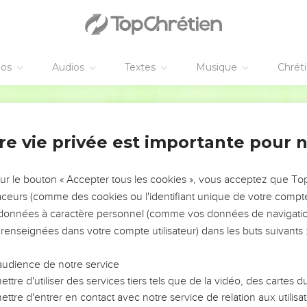
éos
Audios
Textes
Musique
Chrét
re vie privée est importante pour 
NEMENT DE L’ANNÉE !
ÉVITER LES VOTRES ?
sur le bouton « Accepter tous les cookies », vous acceptez que T
traceurs (comme des cookies ou l'identifiant unique de votre compte 
tes, leur impact, leur foi ou leur vision. Mais on voit
s données à caractère personnel (comme vos données de navigatio
fficiles qu'ils ont traversés, alors même que ce sont
 renseignées dans votre compte utilisateur) dans les buts suivants 
audience de notre service
s, et responsables reviennent sur les erreurs
 avancer avec plus de sagesse afin que leurs erreurs
ttre d'utiliser des services tiers tels que de la vidéo, des cartes
un ministère, une équipe, un groupe ou une famille,
ttre d'entrer en contact avec notre service de relation aux utilisat