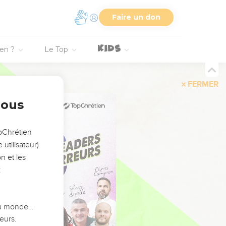
Faire un don
ien ?
Le Top
FERMER
nous
opChrétien
utilisateur)
n et les
:
 du monde…
eurs.