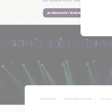
leur expérience est faite pour vous.
Je découvre l’événement
TopChrétien
TopChrétien Musique
Actualité