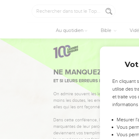
Au quotidien
Bible
Vid
Vot
NE MANQUEZ PAS L’ÉVÉ
ET SI LEURS ERREURS POUVAIENT VOUS 
En cliquant 
utilise des 
On admire souvent les leaders pour leurs réussi
et traite vo
moins les doutes, les erreurs et les saisons di
informations
elles qui les ont façonnés.
Mesurer l'
Dans cette conférence, leaders, entrepreneur
marquantes de leur parcours et les clés pour
Vous perme
deviennent vos tremplins. Que vous guidiez 
Vous perme