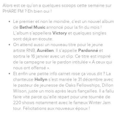
Alors est ce qu’on a quelques scoops cette semaine sur
PHARE FM ? Eh bien oui !
Le premier et non le moindre, c’est un nouvel album
de
Bethel Music
annoncé pour la fin du mois !
L’album s’appellera
Victory
et quelques singles
sont déjà en écoute.
On attend aussi un nouveau titre pour le jeune
artiste RNB,
Aurélien
. Il s’appelle
Pardonné
et
sortira le 16 janvier avec un clip. Ce titre est inspiré
de la campagne sur le pardon intitulée « A ceux qui
nous ont offensé ».
Et enfin une petite info carnet rose ça vous dit ? La
chanteuse
Hollyn
s’est mariée le 31 décembre avec
le pasteur de jeunesse de Oaks Fellowships, Dillon
Wilson, juste un mois après leurs fiançailles. Il a fallu
faire vite parce qu’elle repart pour une tournée de
220 shows notamment avec le fameux Winter Jam
tour. Félicitations aux nouveaux époux !