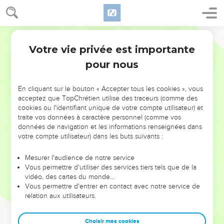
Votre vie privée est importante
pour nous
NE MANQUEZ PAS L’ÉVÉNEMENT
En cliquant sur le bouton « Accepter tous les cookies », vous
DE L’ANNÉE !
acceptez que TopChrétien utilise des traceurs (comme des
cookies ou l'identifiant unique de votre compte utilisateur) et
ET SI LEURS ERREURS POUVAIENT VOUS ÉVITER LES
traite vos données à caractère personnel (comme vos
VOTRES ?
données de navigation et les informations renseignées dans
votre compte utilisateur) dans les buts suivants :
On admire souvent les leaders pour leurs réussites, leur impact,
leur foi ou leur vision. Mais on voit moins les doutes, les erreurs
Mesurer l'audience de notre service
Vous permettre d'utiliser des services tiers tels que de la
et les saisons difficiles qu'ils ont traversés, alors même que ce
vidéo, des cartes du monde…
sont elles qui les ont façonnés.
Vous permettre d'entrer en contact avec notre service de
relation aux utilisateurs.
Dans cette conférence, leaders, entrepreneurs, et responsables
reviennent sur les erreurs marquantes de leur parcours et les
clés pour avancer avec plus de sagesse afin que leurs erreurs
Choisir mes cookies