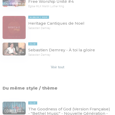
Free Worship Unité #4
65:27
Eglise MLK Martin Luther King
ALBUM
POP
Heritage Cantiques de Noel
Sebastian Demrey
CLIP
Sebastien Demrey - À toi la gloire
03:34
Sebastian Demrey
Voir tout
Du même style / thème
CLIP
The Goodness of God (Version Française)
05:04
- "Bethel Music" - Nouvelle Génération -