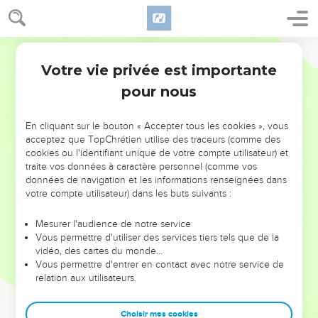
Votre vie privée est importante
pour nous
AJOUTER À UNE PLAYLIST
X
NE MANQUEZ PAS L’ÉVÉNEMENT
En cliquant sur le bouton « Accepter tous les cookies », vous
DE L’ANNÉE !
acceptez que TopChrétien utilise des traceurs (comme des
cookies ou l'identifiant unique de votre compte utilisateur) et
ET SI LEURS ERREURS POUVAIENT VOUS ÉVITER LES
traite vos données à caractère personnel (comme vos
VOTRES ?
données de navigation et les informations renseignées dans
votre compte utilisateur) dans les buts suivants :
On admire souvent les leaders pour leurs réussites, leur impact,
leur foi ou leur vision. Mais on voit moins les doutes, les erreurs
Mesurer l'audience de notre service
Vous permettre d'utiliser des services tiers tels que de la
et les saisons difficiles qu'ils ont traversés, alors même que ce
vidéo, des cartes du monde…
sont elles qui les ont façonnés.
Vous permettre d'entrer en contact avec notre service de
relation aux utilisateurs.
Dans cette conférence, leaders, entrepreneurs, et responsables
reviennent sur les erreurs marquantes de leur parcours et les
clés pour avancer avec plus de sagesse afin que leurs erreurs
Choisir mes cookies