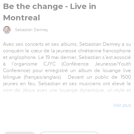
Be the change - Live in
Montreal
Sebastian Demrey
Avec ses concerts et ses albums, Sebastian Demrey a su
conquérir le cœur de la jeunesse chrétienne francophone
et anglophone. Le 19 mai dernier, Sebastian s’est associé
à l’organisme CJYC (Conférence Jeunesse/Youth
Conference) pour enregistré un album de louange live
bilingue (français/anglais). Devant un public de 1500
jeunes en feu, Sebastian et ses musiciens ont élevé le
nom de Jésus avec une louange dynamique, un style et
un son pop/rock, des chansons accrochantes qui
interpellent, et ont définitivement marqué un moment fort
Voir plus
du week-end. On retrouve sur cet album de nouvelles
compositions ainsi que certains chants populaires de la
louange moderne. Le tout s’est fait en anglais et en
français, pour rejoindre les différentes communautés de