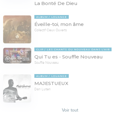
La Bonté De Dieu
ALBUM
LOUANGE
Éveille-toi, mon âme
Collectif Cieux Ouverts
CLIP
LES CHANTS DU NOUVEAU DANS L'AIR
Qui Tu es - Souffle Nouveau
04:05
Souffle Nouveau
ALBUM
LOUANGE
MAJESTUEUX
Dan Luiten
Voir tout