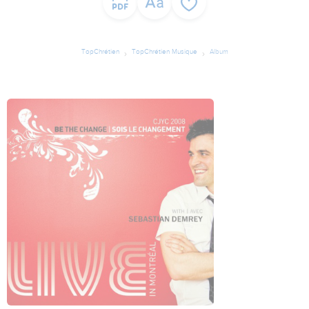
TopChrétien
TopChrétien Musique
Album