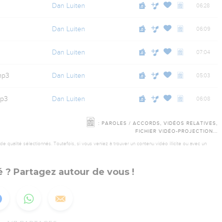
Dan Luiten
06:28
Dan Luiten
06:09
Dan Luiten
07:04
mp3
Dan Luiten
05:03
mp3
Dan Luiten
06:08
: PAROLES / ACCORDS, VIDÉOS RELATIVES,
FICHIER VIDÉO-PROJECTION...
 qualité sélectionnés. Toutefois, si vous veniez à trouver un contenu vidéo illicite ou avec un
 ? Partagez autour de vous !