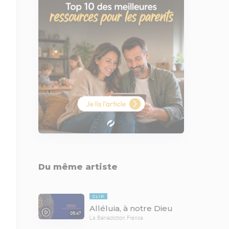
Du même artiste
CLIP
Alléluia, à notre Dieu
05:47
La Bénédiction France