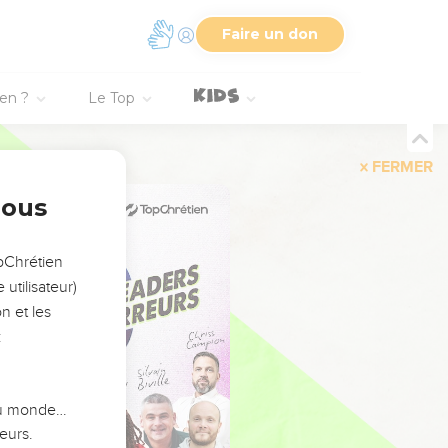
Faire un don
ien ?
Le Top
FERMER
nous
opChrétien
utilisateur)
n et les
:
 du monde…
eurs.