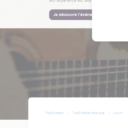
leur expérience est faite pour vous.
Je découvre l’événement
TopChrétien
TopChrétien Musique
Album