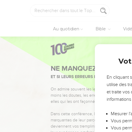
Au quotidien
Bible
Vid
Vot
NE MANQUEZ PAS L’ÉVÉ
ET SI LEURS ERREURS POUVAIENT VOUS 
En cliquant 
utilise des 
On admire souvent les leaders pour leurs réussi
et traite vo
moins les doutes, les erreurs et les saisons di
informations
elles qui les ont façonnés.
Mesurer l'
Dans cette conférence, leaders, entrepreneur
marquantes de leur parcours et les clés pour
Vous perme
deviennent vos tremplins. Que vous guidiez 
Vous perme