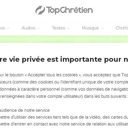
éos
Audios
Textes
Musique
Chrét
AJOUTER À UNE PLAYLIST
X
re vie privée est importante pour 
NEMENT DE L’ANNÉE !
ÉVITER LES VOTRES ?
sur le bouton « Accepter tous les cookies », vous acceptez que T
traceurs (comme des cookies ou l'identifiant unique de votre compte 
tes, leur impact, leur foi ou leur vision. Mais on voit
s données à caractère personnel (comme vos données de navigatio
fficiles qu'ils ont traversés, alors même que ce sont
 renseignées dans votre compte utilisateur) dans les buts suivants 
audience de notre service
s, et responsables reviennent sur les erreurs
 avancer avec plus de sagesse afin que leurs erreurs
ttre d'utiliser des services tiers tels que de la vidéo, des cartes
un ministère, une équipe, un groupe ou une famille,
ttre d'entrer en contact avec notre service de relation aux utilisat