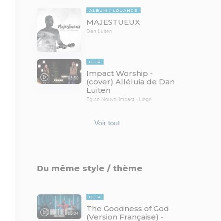
ALBUM
LOUANGE
MAJESTUEUX
Dan Luiten
CLIP
Impact Worship -
03:50
(cover) Alléluia de Dan
Luiten
Eglise Nouvel Impact - Liège
Voir tout
Du même style / thème
CLIP
The Goodness of God
05:04
(Version Française) -