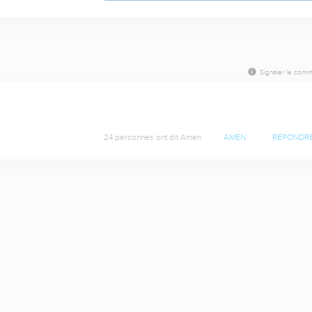
Signaler le comm
24 personnes ont dit Amen
AMEN
RÉPONDR