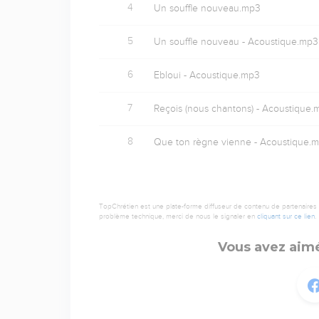
4
Un souffle nouveau.mp3
5
Un souffle nouveau - Acoustique.mp3
6
Ebloui - Acoustique.mp3
7
Reçois (nous chantons) - Acoustique.
8
Que ton règne vienne - Acoustique.
TopChrétien est une plate-forme diffuseur de contenu de partenaires de
problème technique, merci de nous le signaler en
cliquant sur ce lien
.
Vous avez aimé