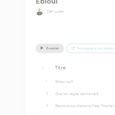
Ébloui
Dan Luiten
écouter
Tout ajouter à une playlist
#
Titre
1
Ebloui.mp3
2
Que ton règne vienne.mp3
3
Reçois (nous chantons) Feat. Priscill