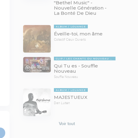
"Bethel Music" -
Nouvelle Génération -
La Bonté De Dieu
ALBUM
LOUANGE
Éveille-toi, mon âme
Collectif Cieux Ouverts
CLIP
LES CHANTS DU NOUVEAU DANS L'AIR
Qui Tu es - Souffle
04:05
Nouveau
Souffle Nouveau
ALBUM
LOUANGE
MAJESTUEUX
Dan Luiten
Voir tout