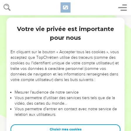
Votre vie privée est importante
pour nous
AJOUTER À UNE PLAYLIST
X
NE MANQUEZ PAS L’ÉVÉNEMENT
En cliquant sur le bouton « Accepter tous les cookies », vous
DE L’ANNÉE !
acceptez que TopChrétien utilise des traceurs (comme des
cookies ou l'identifiant unique de votre compte utilisateur) et
ET SI LEURS ERREURS POUVAIENT VOUS ÉVITER LES
traite vos données à caractère personnel (comme vos
VOTRES ?
données de navigation et les informations renseignées dans
votre compte utilisateur) dans les buts suivants :
On admire souvent les leaders pour leurs réussites, leur impact,
leur foi ou leur vision. Mais on voit moins les doutes, les erreurs
Mesurer l'audience de notre service
Vous permettre d'utiliser des services tiers tels que de la
et les saisons difficiles qu'ils ont traversés, alors même que ce
vidéo, des cartes du monde…
sont elles qui les ont façonnés.
Vous permettre d'entrer en contact avec notre service de
relation aux utilisateurs.
Dans cette conférence, leaders, entrepreneurs, et responsables
reviennent sur les erreurs marquantes de leur parcours et les
clés pour avancer avec plus de sagesse afin que leurs erreurs
Choisir mes cookies