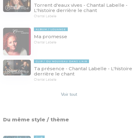
Torrent d'eaux vives - Chantal Labelle -
12:41
L'histoire derrière le chant
Chantal Labelle
ALBUM
LOUANGE
Ma promesse
Chantal Labelle
CLIP
DU NOUVEAU DANS L'AIR
Ta présence - Chantal Labelle - L'histoire
10:01
derrière le chant
Chantal Labelle
Voir tout
Du même style / thème
CLIP