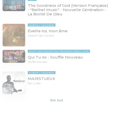
The Goodness of God (Version Française)
05:04
- "Bethel Music" - Nouvelle Génération -
La Bonté De Dieu
ALBUM
LOUANGE
Éveille-toi, mon âme
Collectif Cieux Ouverts
CLIP
LES CHANTS DU NOUVEAU DANS L'AIR
Qui Tu es - Souffle Nouveau
04:05
Souffle Nouveau
ALBUM
LOUANGE
MAJESTUEUX
Dan Luiten
Voir tout