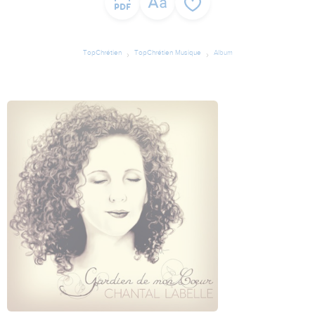
TopChrétien
TopChrétien Musique
Album