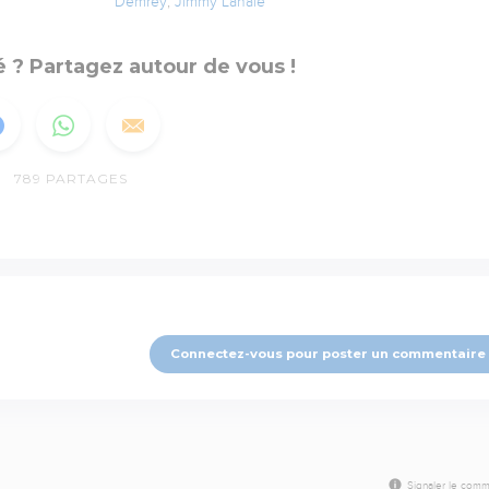
Demrey
,
Jimmy Lahaie
 ? Partagez autour de vous !
789
PARTAGES
Connectez-vous pour poster un commentaire
Signaler le comm