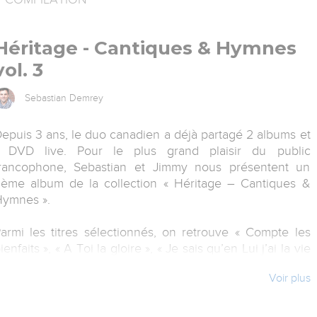
Héritage - Cantiques & Hymnes
vol. 3
Sebastian Demrey
epuis 3 ans, le duo canadien a déjà partagé 2 albums et
 DVD live. Pour le plus grand plaisir du public
rancophone, Sebastian et Jimmy nous présentent un
ème album de la collection « Héritage – Cantiques &
ymnes ».
armi les titres sélectionnés, on retrouve « Compte les
ienfaits », « A Toi la gloire », « Je sais qu’en Lui j’ai la vie
, « Quel beau nom », « Voir mon Sauveur face à face », «
Voir plus
eigneur attire », … Un des points forts de ce projet est
ans aucun doute la vision derrière l’arrangement du
antique « Dieu Tout-Puissant ». Durant 3 ans, les artistes