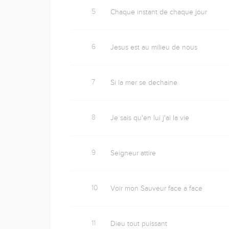
5
Chaque instant de chaque jour
6
Jesus est au milieu de nous
7
Si la mer se dechaine
8
Je sais qu'en lui j'ai la vie
9
Seigneur attire
10
Voir mon Sauveur face a face
11
Dieu tout puissant