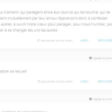
 s’aiment, qui partagent entre eux tout ce qui les touche, qui se 
rissent mutuellement par leur amour.Apprenons donc à confesser 
autres, à ouvrir notre cœur pour partager, pour nous humilier, pou
er à se changer les uns les autres
67 personnes ont dit Amen
AMEN
RÉPONDR
Signaler le comm
adore ce recueil
79 personnes ont dit Amen
AMEN
RÉPONDR
Signaler le comm