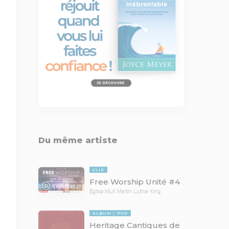
Du même artiste
CLIP
Free Worship Unité #4
65:27
Eglise MLK Martin Luther King
ALBUM
POP
Heritage Cantiques de