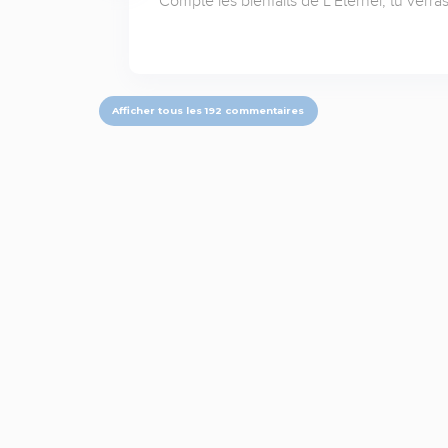
Compte les bienfaits de L'Éternel, tu verr
Afficher tous les 192 commentaires