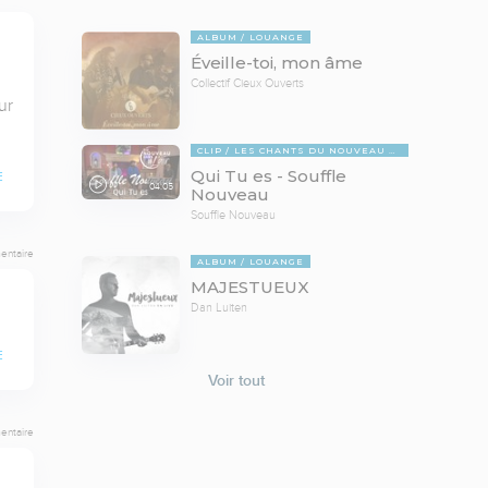
ALBUM
LOUANGE
Éveille-toi, mon âme
Collectif Cieux Ouverts
r 
CLIP
LES CHANTS DU NOUVEAU DANS L'AIR
Qui Tu es - Souffle
E
04:05
Nouveau
Souffle Nouveau
entaire
ALBUM
LOUANGE
MAJESTUEUX
Dan Luiten
E
Voir tout
entaire