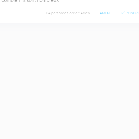
as combien ils sont nombreux
64 personnes ont dit Amen
AMEN
RÉPONDR