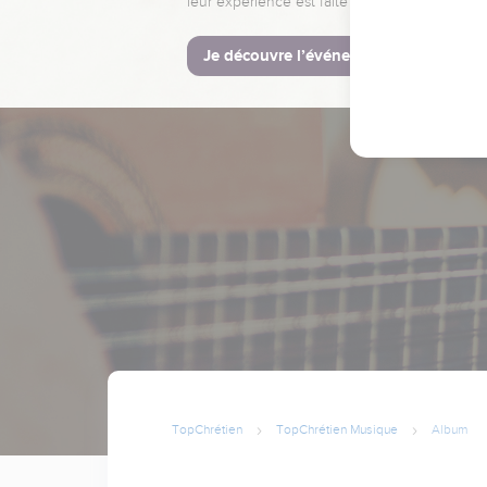
leur expérience est faite pour vous.
Je découvre l’événement
TopChrétien
TopChrétien Musique
Album