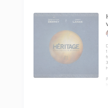
D
1
f
3
H
P
b
»
S
s
c