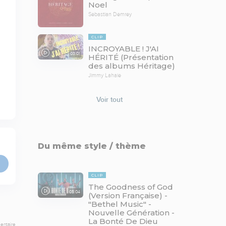
Noel
Sebastian Demrey
CLIP
INCROYABLE ! J'AI
03:01
HÉRITÉ (Présentation
des albums Héritage)
Jimmy Lahaie
Voir tout
Du même style / thème
CLIP
The Goodness of God
05:04
(Version Française) -
"Bethel Music" -
Nouvelle Génération -
La Bonté De Dieu
entaire