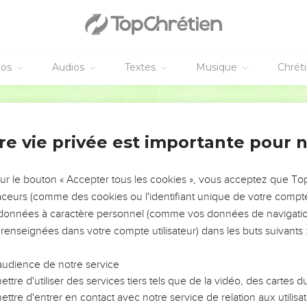
éos
Audios
Textes
Musique
Chrét
AJOUTER À UNE PLAYLIST
X
re vie privée est importante pour 
NEMENT DE L’ANNÉE !
ÉVITER LES VOTRES ?
sur le bouton « Accepter tous les cookies », vous acceptez que T
traceurs (comme des cookies ou l'identifiant unique de votre compte 
tes, leur impact, leur foi ou leur vision. Mais on voit
s données à caractère personnel (comme vos données de navigatio
fficiles qu'ils ont traversés, alors même que ce sont
 renseignées dans votre compte utilisateur) dans les buts suivants 
audience de notre service
s, et responsables reviennent sur les erreurs
 avancer avec plus de sagesse afin que leurs erreurs
ttre d'utiliser des services tiers tels que de la vidéo, des cartes
un ministère, une équipe, un groupe ou une famille,
ttre d'entrer en contact avec notre service de relation aux utilisat