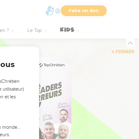
Faire un don
ien ?
Le Top
FERMER
nous
opChrétien
utilisateur)
n et les
:
 du monde…
eurs.