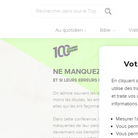
Au quotidien
Bible
Vid
Vot
NE MANQUEZ PAS L’ÉVÉ
ET SI LEURS ERREURS POUVAIENT VOUS 
En cliquant 
utilise des 
On admire souvent les leaders pour leurs réussi
et traite vo
moins les doutes, les erreurs et les saisons di
informations
elles qui les ont façonnés.
Mesurer l'
Dans cette conférence, leaders, entrepreneur
marquantes de leur parcours et les clés pour
Vous perme
deviennent vos tremplins. Que vous guidiez 
Vous perme