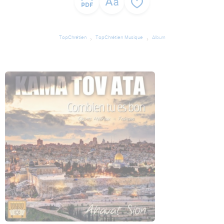
TopChrétien
TopChrétien Musique
Album