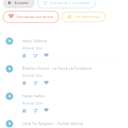
écouter
Tout ajouter à une playlist
Tout ajouter aux favoris
+
de Plateformes
Hodu l'Adonaï
Ahavat Sion
Bracha v'Kavod - La Force La Puissance
Ahavat Sion
Halleli Nafshi
Ahavat Sion
Lève Toi Seigneur - Kumah Adonaï