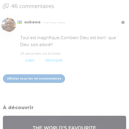
46 commentaires
aubawa
Il y a 7 ans, 4 mois
Tout est magnifique,Combien Dieu est bon!  que 
Dieu sois adoré!!
23 personnes ont dit Amen
AMEN
RÉPONDRE
Afficher tous les 46 commentaires
À découvrir