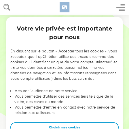
Votre vie privée est importante
pour nous
AJOUTER À UNE PLAYLIST
X
NE MANQUEZ PAS L’ÉVÉNEMENT
En cliquant sur le bouton « Accepter tous les cookies », vous
DE L’ANNÉE !
acceptez que TopChrétien utilise des traceurs (comme des
cookies ou l'identifiant unique de votre compte utilisateur) et
ET SI LEURS ERREURS POUVAIENT VOUS ÉVITER LES
traite vos données à caractère personnel (comme vos
VOTRES ?
données de navigation et les informations renseignées dans
votre compte utilisateur) dans les buts suivants :
On admire souvent les leaders pour leurs réussites, leur impact,
leur foi ou leur vision. Mais on voit moins les doutes, les erreurs
Mesurer l'audience de notre service
Vous permettre d'utiliser des services tiers tels que de la
et les saisons difficiles qu'ils ont traversés, alors même que ce
vidéo, des cartes du monde…
sont elles qui les ont façonnés.
Vous permettre d'entrer en contact avec notre service de
relation aux utilisateurs.
Dans cette conférence, leaders, entrepreneurs, et responsables
reviennent sur les erreurs marquantes de leur parcours et les
clés pour avancer avec plus de sagesse afin que leurs erreurs
Choisir mes cookies