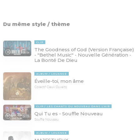
Du même style / thème
CLIP
The Goodness of God (Version Française)
05:04
- "Bethel Music" - Nouvelle Génération -
La Bonté De Dieu
ALBUM
LOUANGE
Éveille-toi, mon âme
Collectif Cieux Ouverts
CLIP
LES CHANTS DU NOUVEAU DANS L'AIR
Qui Tu es - Souffle Nouveau
04:05
Souffle Nouveau
ALBUM
LOUANGE