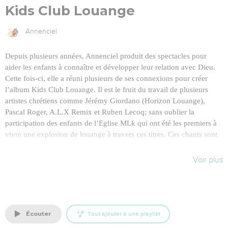
Kids Club Louange
Annenciel
Depuis plusieurs années, Annenciel produit des spectacles pour
aider les enfants à connaître et développer leur relation avec Dieu.
Cette fois-ci, elle a réuni plusieurs de ses connexions pour créer
l’album Kids Club Louange. Il est le fruit du travail de plusieurs
artistes chrétiens comme Jérémy Giordano (Horizon Louange),
Pascal Roger, A.L.X Remix et Ruben Lecoq; sans oublier la
participation des enfants de l’Eglise MLk qui ont été les premiers à
vivre une explosion de louange à travers ces titres. Ces chants sont
une invitation à célébrer notre identité d’Enfant de Dieu et le
caractère de notre Super Papa! Cet album, disponible uniquement en
Voir plus
téléchargement contient 6 titres , 6 vidéos des chansons avec les
paroles pour vivre la louange en famille ou au club du dimanche, et
2 tutos danse!
Artiste : Annenciel
écouter
Tout ajouter à une playlist