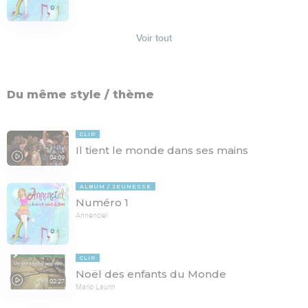
Voir tout
Du même style / thème
CLIP
Il tient le monde dans ses mains
04:09
ALBUM
JEUNESSE
Numéro 1
Annenciel
CLIP
Noël des enfants du Monde
02:27
Mario Laurin