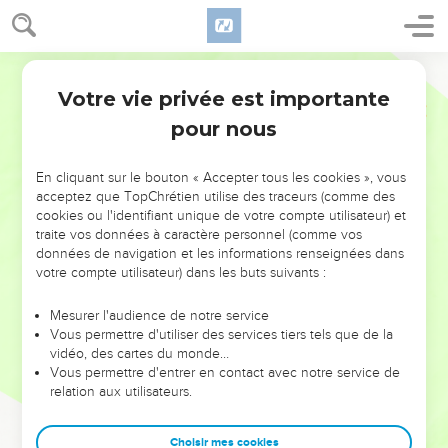
Votre vie privée est importante
pour nous
AJOUTER À UNE PLAYLIST
X
NE MANQUEZ PAS L’ÉVÉNEMENT
En cliquant sur le bouton « Accepter tous les cookies », vous
DE L’ANNÉE !
acceptez que TopChrétien utilise des traceurs (comme des
cookies ou l'identifiant unique de votre compte utilisateur) et
ET SI LEURS ERREURS POUVAIENT VOUS ÉVITER LES
traite vos données à caractère personnel (comme vos
VOTRES ?
données de navigation et les informations renseignées dans
votre compte utilisateur) dans les buts suivants :
On admire souvent les leaders pour leurs réussites, leur impact,
leur foi ou leur vision. Mais on voit moins les doutes, les erreurs
Mesurer l'audience de notre service
Vous permettre d'utiliser des services tiers tels que de la
et les saisons difficiles qu'ils ont traversés, alors même que ce
vidéo, des cartes du monde…
sont elles qui les ont façonnés.
Vous permettre d'entrer en contact avec notre service de
relation aux utilisateurs.
Dans cette conférence, leaders, entrepreneurs, et responsables
reviennent sur les erreurs marquantes de leur parcours et les
clés pour avancer avec plus de sagesse afin que leurs erreurs
Choisir mes cookies