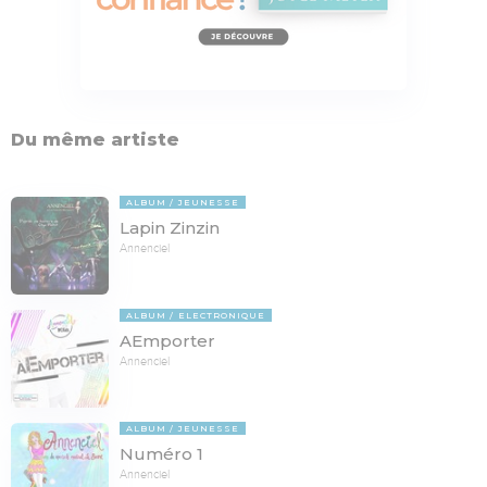
Du même artiste
ALBUM
JEUNESSE
Lapin Zinzin
Annenciel
ALBUM
ELECTRONIQUE
AEmporter
Annenciel
ALBUM
JEUNESSE
Numéro 1
Annenciel