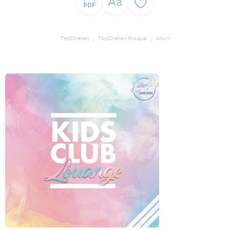
TopChrétien
TopChrétien Musique
Album