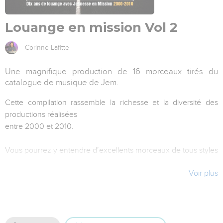
Louange en mission Vol 2
Corinne Lafitte
Une magnifique production de 16 morceaux tirés du
catalogue de musique de Jem.
Cette compilation rassemble la richesse et la diversité des
productions réalisées
entre 2000 et 2010.
Vous pourrez y entendre d’excellents morceaux de tous styles
qui proclament une louange puissante et joyeuse envers Dieu.
Voir plus
On retrouve bien sûr les interprètes appréciés de Jem;
Corinne Lafitte, Rolf Schneider, David Durham, Gabriel et Andy
Alonso, Elisabeth Bourbouze. Sylvain Freymond & Louange
vivante,