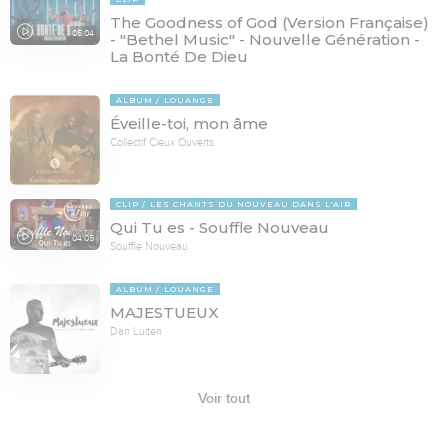
The Goodness of God (Version Française)
05:04
- "Bethel Music" - Nouvelle Génération -
La Bonté De Dieu
ALBUM
LOUANGE
Éveille-toi, mon âme
Collectif Cieux Ouverts
CLIP
LES CHANTS DU NOUVEAU DANS L'AIR
Qui Tu es - Souffle Nouveau
04:05
Souffle Nouveau
ALBUM
LOUANGE
MAJESTUEUX
Dan Luiten
Voir tout