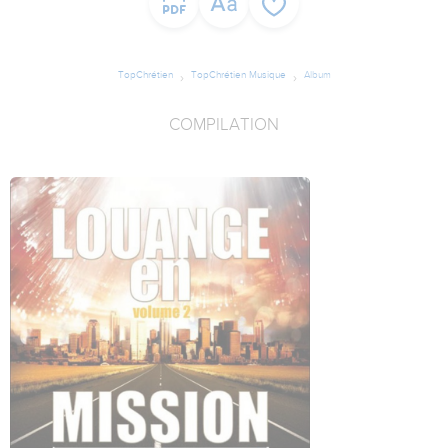
TopChrétien
TopChrétien Musique
Album
COMPILATION