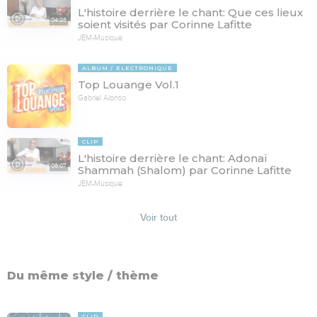
L'histoire derrière le chant: Que ces lieux
04:26
soient visités par Corinne Lafitte
JEM-Musique
ALBUM
ELECTRONIQUE
Top Louange Vol.1
Gabriel Alonso
CLIP
L'histoire derrière le chant: Adonaï
06:07
Shammah (Shalom) par Corinne Lafitte
JEM-Musique
Voir tout
Du même style / thème
CLIP