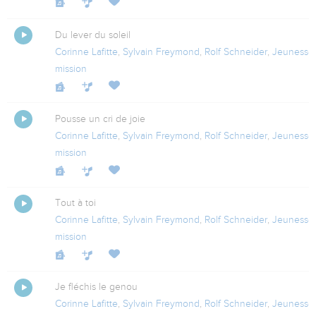
Du lever du soleil
Artiste : Corinne Lafitte
Corinne Lafitte
,
Sylvain Freymond
,
Rolf Schneider
,
Jeunesse
Artiste : Rolf Schneider
mission
Artiste : Jeunesse en mission
Label : JEM
Pousse un cri de joie
Corinne Lafitte
,
Sylvain Freymond
,
Rolf Schneider
,
Jeunesse
mission
Tout à toi
Corinne Lafitte
,
Sylvain Freymond
,
Rolf Schneider
,
Jeunesse
mission
Je fléchis le genou
Corinne Lafitte
,
Sylvain Freymond
,
Rolf Schneider
,
Jeunesse