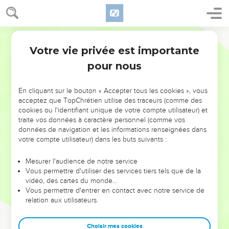
Votre vie privée est importante
pour nous
AJOUTER À UNE PLAYLIST
X
NE MANQUEZ PAS L’ÉVÉNEMENT
En cliquant sur le bouton « Accepter tous les cookies », vous
DE L’ANNÉE !
acceptez que TopChrétien utilise des traceurs (comme des
cookies ou l'identifiant unique de votre compte utilisateur) et
ET SI LEURS ERREURS POUVAIENT VOUS ÉVITER LES
traite vos données à caractère personnel (comme vos
VOTRES ?
données de navigation et les informations renseignées dans
votre compte utilisateur) dans les buts suivants :
On admire souvent les leaders pour leurs réussites, leur impact,
leur foi ou leur vision. Mais on voit moins les doutes, les erreurs
Mesurer l'audience de notre service
Vous permettre d'utiliser des services tiers tels que de la
et les saisons difficiles qu'ils ont traversés, alors même que ce
vidéo, des cartes du monde…
sont elles qui les ont façonnés.
Vous permettre d'entrer en contact avec notre service de
relation aux utilisateurs.
Dans cette conférence, leaders, entrepreneurs, et responsables
reviennent sur les erreurs marquantes de leur parcours et les
clés pour avancer avec plus de sagesse afin que leurs erreurs
Choisir mes cookies