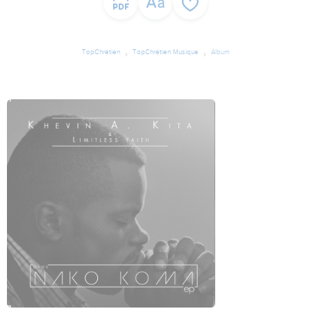
TopChrétien
TopChrétien Musique
Album