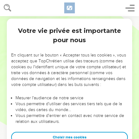
Votre vie privée est importante
pour nous
AJOUTER À UNE PLAYLIST
X
NE MANQUEZ PAS L’ÉVÉNEMENT
En cliquant sur le bouton « Accepter tous les cookies », vous
DE L’ANNÉE !
acceptez que TopChrétien utilise des traceurs (comme des
cookies ou l'identifiant unique de votre compte utilisateur) et
ET SI LEURS ERREURS POUVAIENT VOUS ÉVITER LES
traite vos données à caractère personnel (comme vos
VOTRES ?
données de navigation et les informations renseignées dans
votre compte utilisateur) dans les buts suivants :
On admire souvent les leaders pour leurs réussites, leur impact,
leur foi ou leur vision. Mais on voit moins les doutes, les erreurs
Mesurer l'audience de notre service
Vous permettre d'utiliser des services tiers tels que de la
et les saisons difficiles qu'ils ont traversés, alors même que ce
vidéo, des cartes du monde…
sont elles qui les ont façonnés.
Vous permettre d'entrer en contact avec notre service de
relation aux utilisateurs.
Dans cette conférence, leaders, entrepreneurs, et responsables
reviennent sur les erreurs marquantes de leur parcours et les
clés pour avancer avec plus de sagesse afin que leurs erreurs
Choisir mes cookies