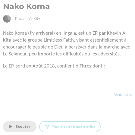
Nako Koma
Khevin A. Kita
Nako Koma (J
’y arriverai) en lingala,
est un EP par Khevin A.
Kita avec le groupe Limitless Faith, visant essentiellement à
encourager le peuple de Dieu à perséver dans la marche avec
Le Seigneur, peu importe les difficultés ou les adversités.
Le EP, sorti en Août 2018, contient 6 Titres dont :
1.
Hosanna[Je n
’ai que Toi] : A/C Khevin A. Kita en featuring
Voir plus
avec Arsenic S. Makonga et Limitless Faith
2.
Isaac [Lelo Na Seki] : A/C Khevin A. Kita avec Limitless Faith
3.
Entends Mon Coeur/HalleluJah : A/C Jeunesse en
écouter
Tout ajouter à une playlist
Mission/Khevin A. Kita