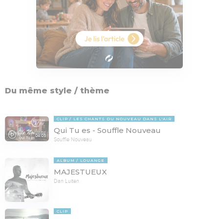
Du même style / thème
CLIP
LES CHANTS DU NOUVEAU DANS L'AIR
Qui Tu es - Souffle Nouveau
04:05
Souffle Nouveau
ALBUM
LOUANGE
MAJESTUEUX
Dan Luiten
CLIP