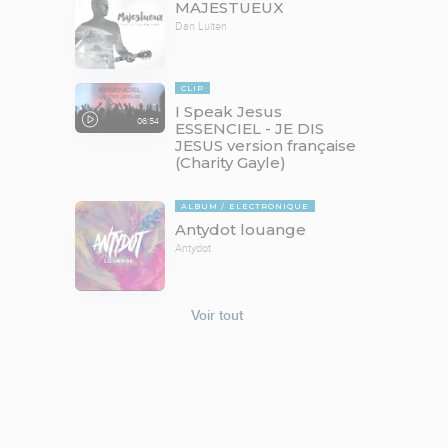
MAJESTUEUX
Dan Luiten
CLIP
I Speak Jesus
06:54
ESSENCIEL - JE DIS
JESUS version française
(Charity Gayle)
ALBUM
ELECTRONIQUE
Antydot louange
Antydot
Voir tout