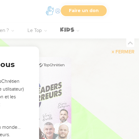
Faire un don
ien ?
Le Top
FERMER
nous
opChrétien
utilisateur)
n et les
:
 du monde…
eurs.