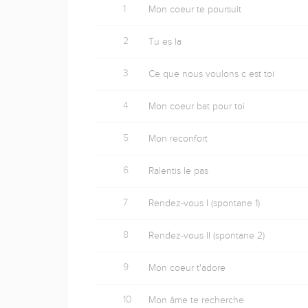
1
Mon coeur te poursuit
2
Tu es la
3
Ce que nous voulons c est toi
4
Mon coeur bat pour toi
5
Mon reconfort
6
Ralentis le pas
7
Rendez-vous I (spontane 1)
8
Rendez-vous II (spontane 2)
9
Mon coeur t'adore
10
Mon âme te recherche