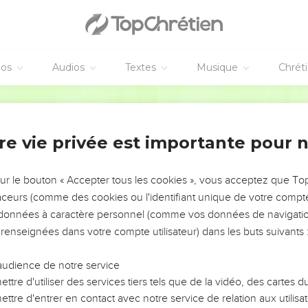
éos
Audios
Textes
Musique
Chrét
AJOUTER À UNE PLAYLIST
X
re vie privée est importante pour 
NEMENT DE L’ANNÉE !
ÉVITER LES VOTRES ?
sur le bouton « Accepter tous les cookies », vous acceptez que T
traceurs (comme des cookies ou l'identifiant unique de votre compte 
tes, leur impact, leur foi ou leur vision. Mais on voit
s données à caractère personnel (comme vos données de navigatio
fficiles qu'ils ont traversés, alors même que ce sont
 renseignées dans votre compte utilisateur) dans les buts suivants 
audience de notre service
s, et responsables reviennent sur les erreurs
 avancer avec plus de sagesse afin que leurs erreurs
ttre d'utiliser des services tiers tels que de la vidéo, des cartes
un ministère, une équipe, un groupe ou une famille,
ttre d'entrer en contact avec notre service de relation aux utilisat