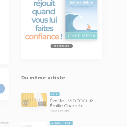
Du même artiste
CLIP
Éveille - VIDÉOCLIP -
04:24
Émilie Charette
Emilie Charette
entaire
ALBUM
POP