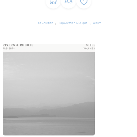
TopChrétien
TopChrétien Musique
Album