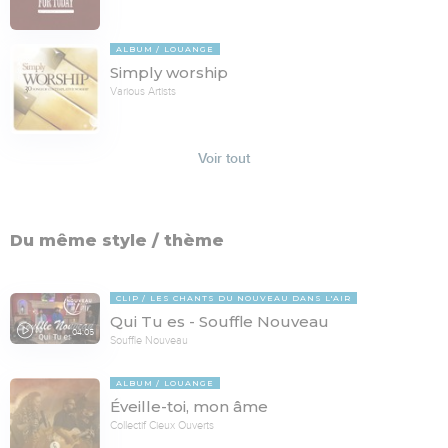
ALBUM
LOUANGE
Simply worship
Various Artists
Voir tout
Du même style / thème
CLIP
LES CHANTS DU NOUVEAU DANS L'AIR
Qui Tu es - Souffle Nouveau
04:05
Souffle Nouveau
ALBUM
LOUANGE
Éveille-toi, mon âme
Collectif Cieux Ouverts