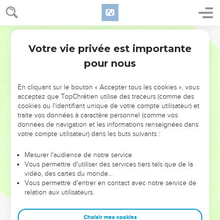
Votre vie privée est importante
pour nous
AJOUTER À UNE PLAYLIST
X
NE MANQUEZ PAS L’ÉVÉNEMENT
En cliquant sur le bouton « Accepter tous les cookies », vous
DE L’ANNÉE !
acceptez que TopChrétien utilise des traceurs (comme des
cookies ou l'identifiant unique de votre compte utilisateur) et
ET SI LEURS ERREURS POUVAIENT VOUS ÉVITER LES
traite vos données à caractère personnel (comme vos
VOTRES ?
données de navigation et les informations renseignées dans
votre compte utilisateur) dans les buts suivants :
On admire souvent les leaders pour leurs réussites, leur impact,
leur foi ou leur vision. Mais on voit moins les doutes, les erreurs
Mesurer l'audience de notre service
Vous permettre d'utiliser des services tiers tels que de la
et les saisons difficiles qu'ils ont traversés, alors même que ce
vidéo, des cartes du monde…
sont elles qui les ont façonnés.
Vous permettre d'entrer en contact avec notre service de
relation aux utilisateurs.
Dans cette conférence, leaders, entrepreneurs, et responsables
reviennent sur les erreurs marquantes de leur parcours et les
clés pour avancer avec plus de sagesse afin que leurs erreurs
Choisir mes cookies