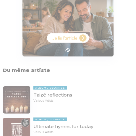
Du même artiste
ALBUM
LOUANGE
Taizé reflections
Various Artists
ALBUM
LOUANGE
Ultimate hymns for today
Various Artists