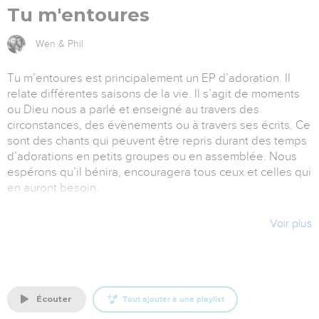
Tu m'entoures
Wen & Phil
Tu m’entoures est principalement un EP d’adoration. Il
relate différentes saisons de la vie. Il s’agit de moments
ou Dieu nous a parlé et enseigné au travers des
circonstances, des évènements ou à travers ses écrits. Ce
sont des chants qui peuvent être repris durant des temps
d’adorations en petits groupes ou en assemblée. Nous
espérons qu’il bénira, encouragera tous ceux et celles qui
en auront besoin.
Titre 1 "Plus que l'or" – Se base sur l’histoire de la femme
Voir plus
qui va essuyer ses larmes versées sur les pieds de Jésus
en utilisant ses cheveux et du parfum de grand prix (Luc 7
: 36-50) Quel moment d’adoration profond, intime et
inspirant.
écouter
Tout ajouter à une playlist
Titre 2 "Ta grâce me suffit" – Ce chant est né au milieu