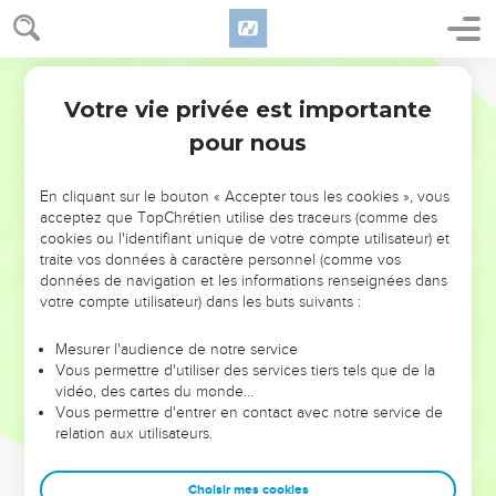
Votre vie privée est importante
pour nous
AJOUTER À UNE PLAYLIST
X
NE MANQUEZ PAS L’ÉVÉNEMENT
En cliquant sur le bouton « Accepter tous les cookies », vous
DE L’ANNÉE !
acceptez que TopChrétien utilise des traceurs (comme des
cookies ou l'identifiant unique de votre compte utilisateur) et
ET SI LEURS ERREURS POUVAIENT VOUS ÉVITER LES
traite vos données à caractère personnel (comme vos
VOTRES ?
données de navigation et les informations renseignées dans
votre compte utilisateur) dans les buts suivants :
On admire souvent les leaders pour leurs réussites, leur impact,
leur foi ou leur vision. Mais on voit moins les doutes, les erreurs
Mesurer l'audience de notre service
Vous permettre d'utiliser des services tiers tels que de la
et les saisons difficiles qu'ils ont traversés, alors même que ce
vidéo, des cartes du monde…
sont elles qui les ont façonnés.
Vous permettre d'entrer en contact avec notre service de
relation aux utilisateurs.
Dans cette conférence, leaders, entrepreneurs, et responsables
reviennent sur les erreurs marquantes de leur parcours et les
clés pour avancer avec plus de sagesse afin que leurs erreurs
Choisir mes cookies