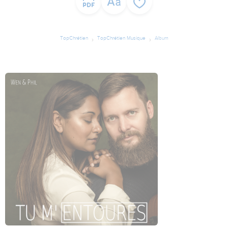
TopChrétien
TopChrétien Musique
Album