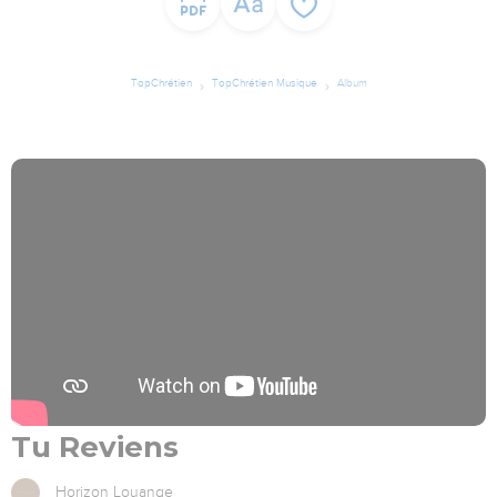
TopChrétien
TopChrétien Musique
Album
Tu Reviens
Horizon Louange