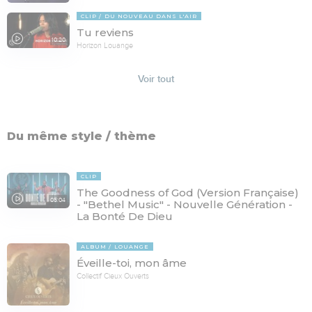
CLIP
DU NOUVEAU DANS L'AIR
Tu reviens
10:20
Horizon Louange
Voir tout
Du même style / thème
CLIP
The Goodness of God (Version Française)
05:04
- "Bethel Music" - Nouvelle Génération -
La Bonté De Dieu
ALBUM
LOUANGE
Éveille-toi, mon âme
Collectif Cieux Ouverts