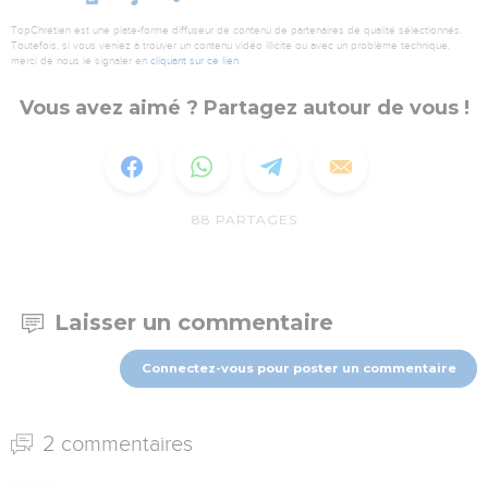
TopChrétien est une plate-forme diffuseur de contenu de partenaires de qualité sélectionnés.
Toutefois, si vous veniez à trouver un contenu vidéo illicite ou avec un problème technique,
merci de nous le signaler en
cliquant sur ce lien
.
Vous avez aimé ? Partagez autour de vous !
88
PARTAGES
Laisser un commentaire
Connectez-vous pour poster un commentaire
2 commentaires