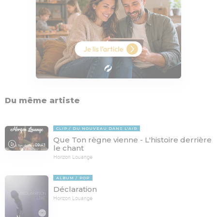
Du même artiste
CLIP
DU NOUVEAU DANS L'AIR
Que Ton règne vienne - L'histoire derrière
09:43
le chant
Horizon Louange
ALBUM
POP
Déclaration
Horizon Louange