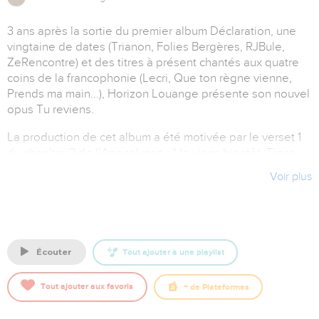
3 ans après la sortie du premier album Déclaration, une
vingtaine de dates (Trianon, Folies Bergères, RJBule,
ZeRencontre) et des titres à présent chantés aux quatre
coins de la francophonie (Lecri, Que ton règne vienne,
Prends ma main...), Horizon Louange présente son nouvel
opus Tu reviens.
La production de cet album a été motivée par le verset 1
du chapître 3 de l’Apocalypse : “Je viens bientôt. Tiens
fermement ce que tu as, afin que personne ne te prenne
Voir plus
ta couronne de victoire”
Chaque titre aborde une thématique, un encouragement
pour chaque saison, une déclaration prophétique, pour
l’Église francophone jusqu’au retour de Jesus-Christ.
écouter
Tout ajouter à une playlist
Artiste : Horizon Louange
Tout ajouter aux favoris
+
de Plateformes