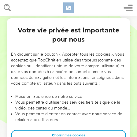
Votre vie privée est importante
pour nous
AJOUTER À UNE PLAYLIST
X
NE MANQUEZ PAS L’ÉVÉNEMENT
En cliquant sur le bouton « Accepter tous les cookies », vous
DE L’ANNÉE !
acceptez que TopChrétien utilise des traceurs (comme des
cookies ou l'identifiant unique de votre compte utilisateur) et
ET SI LEURS ERREURS POUVAIENT VOUS ÉVITER LES
traite vos données à caractère personnel (comme vos
VOTRES ?
données de navigation et les informations renseignées dans
votre compte utilisateur) dans les buts suivants :
On admire souvent les leaders pour leurs réussites, leur impact,
leur foi ou leur vision. Mais on voit moins les doutes, les erreurs
Mesurer l'audience de notre service
Vous permettre d'utiliser des services tiers tels que de la
et les saisons difficiles qu'ils ont traversés, alors même que ce
vidéo, des cartes du monde…
sont elles qui les ont façonnés.
Vous permettre d'entrer en contact avec notre service de
relation aux utilisateurs.
Dans cette conférence, leaders, entrepreneurs, et responsables
reviennent sur les erreurs marquantes de leur parcours et les
clés pour avancer avec plus de sagesse afin que leurs erreurs
Choisir mes cookies