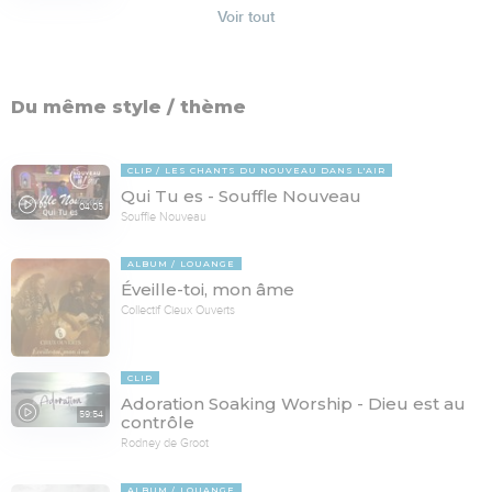
Voir tout
Du même style / thème
CLIP
LES CHANTS DU NOUVEAU DANS L'AIR
Qui Tu es - Souffle Nouveau
04:05
Souffle Nouveau
ALBUM
LOUANGE
Éveille-toi, mon âme
Collectif Cieux Ouverts
CLIP
Adoration Soaking Worship - Dieu est au
59:54
contrôle
Rodney de Groot
ALBUM
LOUANGE