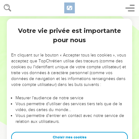
Votre vie privée est importante
pour nous
AJOUTER À UNE PLAYLIST
X
NE MANQUEZ PAS L’ÉVÉNEMENT
En cliquant sur le bouton « Accepter tous les cookies », vous
DE L’ANNÉE !
acceptez que TopChrétien utilise des traceurs (comme des
cookies ou l'identifiant unique de votre compte utilisateur) et
ET SI LEURS ERREURS POUVAIENT VOUS ÉVITER LES
traite vos données à caractère personnel (comme vos
VOTRES ?
données de navigation et les informations renseignées dans
votre compte utilisateur) dans les buts suivants :
On admire souvent les leaders pour leurs réussites, leur impact,
leur foi ou leur vision. Mais on voit moins les doutes, les erreurs
Mesurer l'audience de notre service
Vous permettre d'utiliser des services tiers tels que de la
et les saisons difficiles qu'ils ont traversés, alors même que ce
vidéo, des cartes du monde…
sont elles qui les ont façonnés.
Vous permettre d'entrer en contact avec notre service de
relation aux utilisateurs.
Dans cette conférence, leaders, entrepreneurs, et responsables
reviennent sur les erreurs marquantes de leur parcours et les
clés pour avancer avec plus de sagesse afin que leurs erreurs
Choisir mes cookies