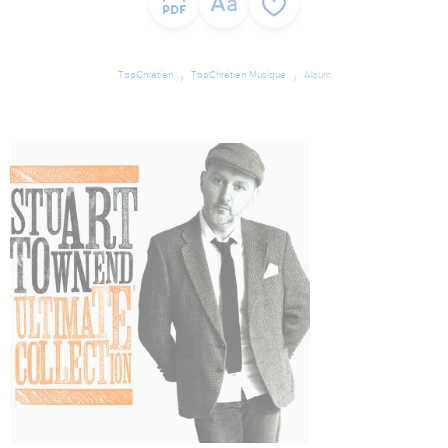
TopChrétien
TopChrétien Musique
Album