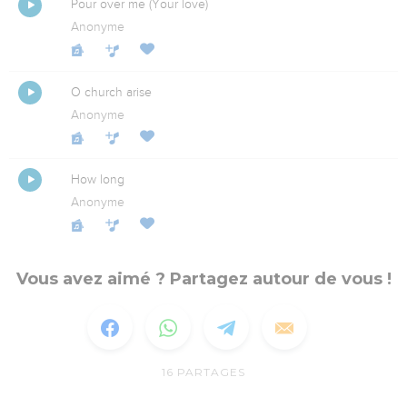
Pour over me (Your love)
Anonyme
O church arise
Anonyme
How long
Anonyme
Vous avez aimé ? Partagez autour de vous !
16
PARTAGES