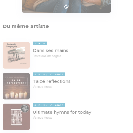
Du même artiste
ALBUM
Dans ses mains
Pasteur&Compagnie
ALBUM
LOUANGE
Taizé reflections
Various Artists
ALBUM
LOUANGE
Ultimate hymns for today
Various Artists