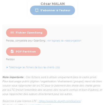
César MALAN
S'abonner à l'auteur
Fichier OpenSong
Paroles, compatible pour OpenSong :
voir logiciels de vidéo-projection
PDF Partition
Partition
➤ Télécharger les fichiers de tous les chants (.zip)
Note importante
: Ces fichiers sont à utiliser uniquement dans le cadre privé.
Pour tout usage public (église / organisation / événement / groupe), merci de bien
vouloir vous rapprocher de la LTC pour le paiement des droits des chants gérés
par la LTC (inclut l’ensemble des œuvres des recueils connus et bien d’autres), et
vous rapprocher des auteurs directement pour les autres.
Souscrire à une licence LTC :
https://www.ltc-asaph.com/licence/