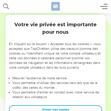
Votre vie privée est importante
pour nous
NE MANQUEZ PAS L’ÉVÉNEMENT
En cliquant sur le bouton « Accepter tous les cookies », vous
DE L’ANNÉE !
acceptez que TopChrétien utilise des traceurs (comme des
cookies ou l'identifiant unique de votre compte utilisateur) et
ET SI LEURS ERREURS POUVAIENT VOUS ÉVITER LES
traite vos données à caractère personnel (comme vos
VOTRES ?
données de navigation et les informations renseignées dans
votre compte utilisateur) dans les buts suivants :
On admire souvent les leaders pour leurs réussites, leur impact,
leur foi ou leur vision. Mais on voit moins les doutes, les erreurs
Mesurer l'audience de notre service
Vous permettre d'utiliser des services tiers tels que de la
et les saisons difficiles qu'ils ont traversés, alors même que ce
vidéo, des cartes du monde…
sont elles qui les ont façonnés.
Vous permettre d'entrer en contact avec notre service de
relation aux utilisateurs.
Dans cette conférence, leaders, entrepreneurs, et responsables
reviennent sur les erreurs marquantes de leur parcours et les
clés pour avancer avec plus de sagesse afin que leurs erreurs
Choisir mes cookies