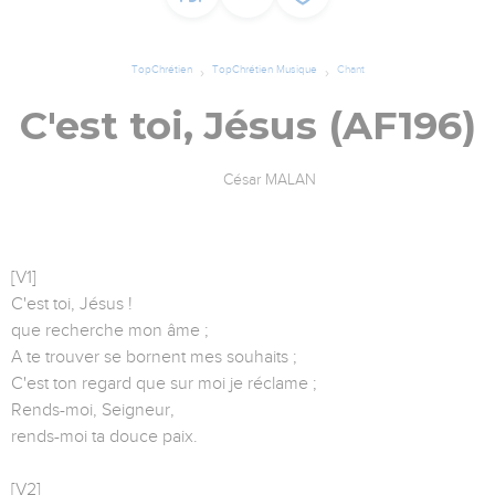
TopChrétien
TopChrétien Musique
Chant
C'est toi, Jésus (AF196)
César MALAN
[V1]
C'est toi, Jésus !
que recherche mon âme ;
A te trouver se bornent mes souhaits ;
C'est ton regard que sur moi je réclame ;
Rends-moi, Seigneur,
rends-moi ta douce paix.
[V2]