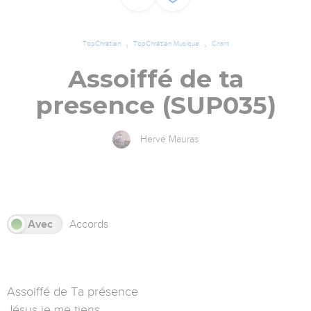
TopChrétien
TopChrétien Musique
Chant
Assoiffé de ta
presence (SUP035)
Hervé Mauras
s
Avec
Accords
Assoiffé de Ta présence
Jésus je me tiens