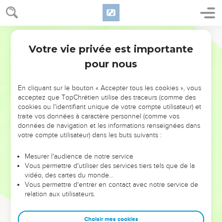
Votre vie privée est importante
pour nous
NE MANQUEZ PAS L’ÉVÉNEMENT
En cliquant sur le bouton « Accepter tous les cookies », vous
DE L’ANNÉE !
acceptez que TopChrétien utilise des traceurs (comme des
cookies ou l'identifiant unique de votre compte utilisateur) et
ET SI LEURS ERREURS POUVAIENT VOUS ÉVITER LES
traite vos données à caractère personnel (comme vos
VOTRES ?
données de navigation et les informations renseignées dans
votre compte utilisateur) dans les buts suivants :
On admire souvent les leaders pour leurs réussites, leur impact,
leur foi ou leur vision. Mais on voit moins les doutes, les erreurs
Mesurer l'audience de notre service
Vous permettre d'utiliser des services tiers tels que de la
et les saisons difficiles qu'ils ont traversés, alors même que ce
vidéo, des cartes du monde…
sont elles qui les ont façonnés.
Vous permettre d'entrer en contact avec notre service de
relation aux utilisateurs.
Dans cette conférence, leaders, entrepreneurs, et responsables
reviennent sur les erreurs marquantes de leur parcours et les
clés pour avancer avec plus de sagesse afin que leurs erreurs
Choisir mes cookies