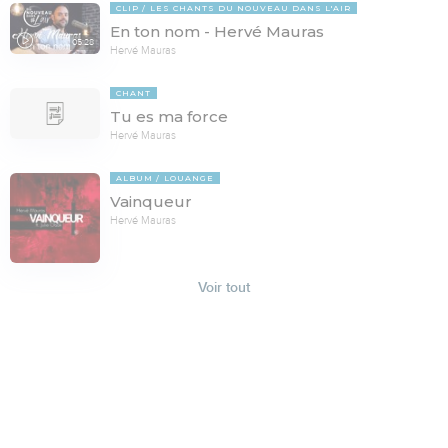
CLIP
LES CHANTS DU NOUVEAU DANS L'AIR
En ton nom - Hervé Mauras
05:28
Hervé Mauras
CHANT
Tu es ma force
Hervé Mauras
ALBUM
LOUANGE
Vainqueur
Hervé Mauras
Voir tout