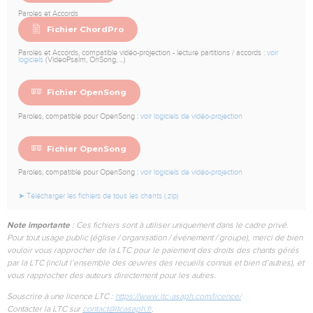
Paroles et Accords
Fichier ChordPro
Paroles et Accords, compatible vidéo-projection - lecture partitions / accords :
voir
logiciels
(VideoPsalm, OnSong, ...)
Fichier OpenSong
Paroles, compatible pour OpenSong :
voir logiciels de vidéo-projection
Fichier OpenSong
Paroles, compatible pour OpenSong :
voir logiciels de vidéo-projection
➤ Télécharger les fichiers de tous les chants (.zip)
Note importante
: Ces fichiers sont à utiliser uniquement dans le cadre privé.
Pour tout usage public (église / organisation / événement / groupe), merci de bien
vouloir vous rapprocher de la LTC pour le paiement des droits des chants gérés
par la LTC (inclut l’ensemble des œuvres des recueils connus et bien d’autres), et
vous rapprocher des auteurs directement pour les autres.
Souscrire à une licence LTC :
https://www.ltc-asaph.com/licence/
Contacter la LTC sur
contact@ltcasaph.fr
.