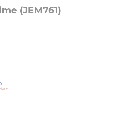
aime (JEM761)
D
vivre.