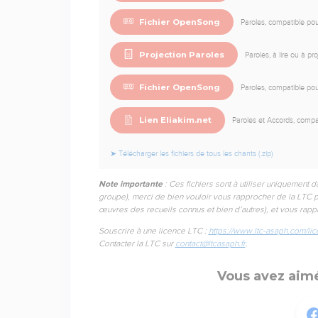
Fichier OpenSong
Paroles, compatible p
Projection Paroles
Paroles, à lire ou à pr
Fichier OpenSong
Paroles, compatible p
Lien Eliakim.net
Paroles et Accords, compat
➤ Télécharger les fichiers de tous les chants (.zip)
Note importante
: Ces fichiers sont à utiliser uniquement d
groupe), merci de bien vouloir vous rapprocher de la LTC p
œuvres des recueils connus et bien d’autres), et vous rapp
Souscrire à une licence LTC :
https://www.ltc-asaph.com/lic
Contacter la LTC sur
contact@ltcasaph.fr
.
Vous avez aimé