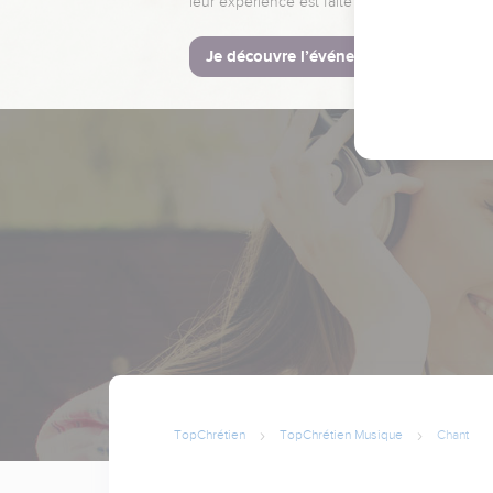
leur expérience est faite pour vous.
Je découvre l’événement
TopChrétien
TopChrétien Musique
Chant