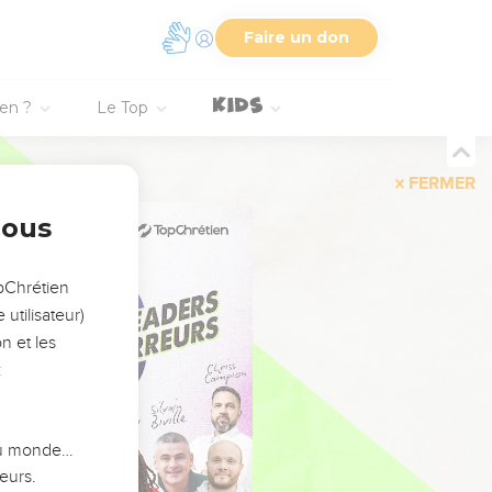
Faire un don
ien ?
Le Top
FERMER
nous
opChrétien
utilisateur)
n et les
:
 du monde…
eurs.