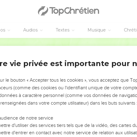
éos
Audios
Textes
Musique
Chrét
re vie privée est importante pour 
NEMENT DE L’ANNÉE !
ÉVITER LES VOTRES ?
sur le bouton « Accepter tous les cookies », vous acceptez que T
traceurs (comme des cookies ou l'identifiant unique de votre compte 
tes, leur impact, leur foi ou leur vision. Mais on voit
s données à caractère personnel (comme vos données de navigatio
fficiles qu'ils ont traversés, alors même que ce sont
 renseignées dans votre compte utilisateur) dans les buts suivants 
audience de notre service
s, et responsables reviennent sur les erreurs
 avancer avec plus de sagesse afin que leurs erreurs
ttre d'utiliser des services tiers tels que de la vidéo, des cartes
un ministère, une équipe, un groupe ou une famille,
ttre d'entrer en contact avec notre service de relation aux utilisat