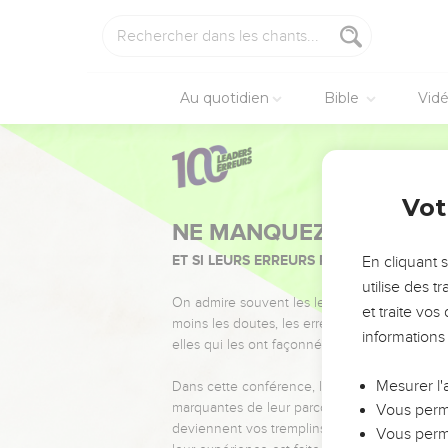
Au quotidien
Bible
Vid
Vot
NE MANQUEZ PAS L’ÉVÉ
ET SI LEURS ERREURS POUVAIENT VOUS 
En cliquant 
utilise des 
On admire souvent les leaders pour leurs réussi
et traite vo
moins les doutes, les erreurs et les saisons di
informations
elles qui les ont façonnés.
Mesurer l'
Dans cette conférence, leaders, entrepreneur
marquantes de leur parcours et les clés pour
Vous perme
deviennent vos tremplins. Que vous guidiez 
Vous perme