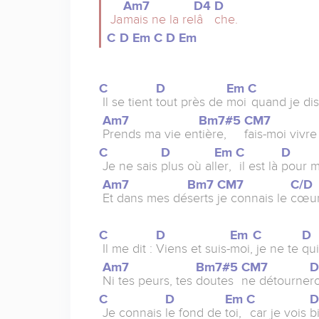
Am7
D4
D
Ja
mais ne la re
lâ
che.
C
D
Em
C
D
Em
C
D
Em
C
Il se tient
tout près de
moi
quand je dis
Am7
Bm7#5
CM7
Prends ma vie en
tière,
fais-moi vivr
C
D
Em
C
D
Je ne sais
plus où al
ler,
il est là
pour m
Am7
Bm7
CM7
C/D
Et dans mes dé
serts
je connais le
cœu
C
D
Em
C
D
Il me dit :
Viens et suis-
moi,
je ne te
qui
Am7
Bm7#5
CM7
Ni tes peurs, tes
doutes
ne détourne
r
C
D
Em
C
Je connais
le fond de
toi,
car je vois
b