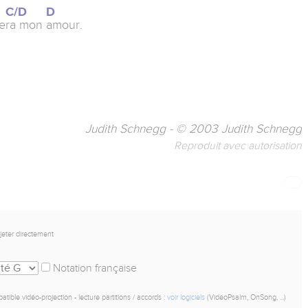
C/D
D
e
ra mon
amour.
Judith Schnegg - © 2003 Judith Schnegg
Reproduit avec autorisation
ojeter directement
Notation française
tible vidéo-projection - lecture partitions / accords :
voir logiciels
(VideoPsalm, OnSong, ...)