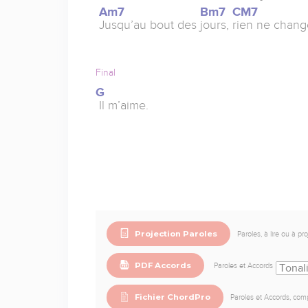
Am7
Bm7
CM7
Jusqu’au bout des
jours,
rien ne chang
Final
G
Il m’aime.
Projection Paroles
Paroles, à lire ou à pr
PDF Accords
Paroles et Accords
Fichier ChordPro
Paroles et Accords, compa