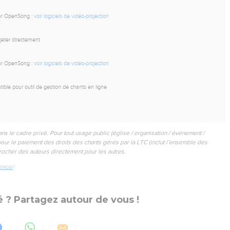
our OpenSong :
voir logiciels de vidéo-projection
ojeter directement
our OpenSong :
voir logiciels de vidéo-projection
ible pour outil de gestion de chants en ligne
ans le cadre privé. Pour tout usage public (église / organisation / événement /
our le paiement des droits des chants gérés par la LTC (inclut l’ensemble des
rocher des auteurs directement pour les autres.
ence/
 ? Partagez autour de vous !