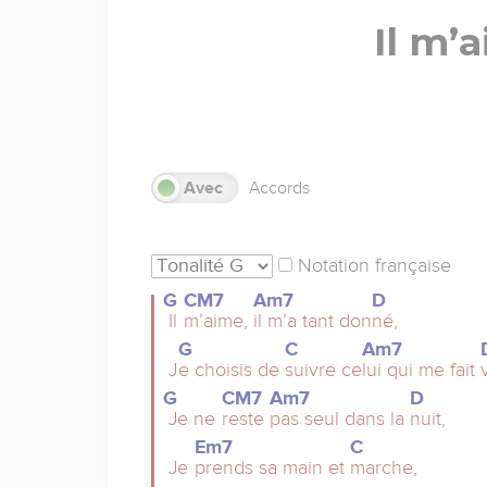
Il m’
Sans
Avec
Accords
Notation française
G
CM7
Am7
D
Il
m’aime,
il m’a tant don
né,
G
C
Am7
J
e choisis de
suivre ce
lui qui me fait
G
CM7
Am7
D
Je ne
reste
pas seul dans la
nuit,
Em7
C
Je
prends sa main et
marche,