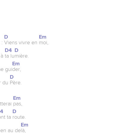
D
Em
 :
Viens vivre en
moi,
D4
D
e à
ta lu
mière.
Em
e gui
der,
D
r du
Père.
Em
tterai
pas,
D4
D
ont ta
route.
D
Em
ien au de
là,