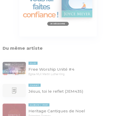
Du même artiste
CLIP
Free Worship Unité #4
65:27
Eglise MLK Martin Luther King
CHANT
Jésus, toi le reflet (JEM435)
ALBUM
POP
Heritage Cantiques de Noel
Sebastian Demrey