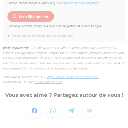
Paroles, compatible pour OpenSong :
voir logiciels de vidéo-projection
Lien Eliakim.net
Paroles et Accords, compatible pour outil de gestion de chants en ligne
➤ Télécharger les fichiers de tous les chants (.zip)
Note importante
: Ces fichiers sont à utiliser uniquement dans le cadre privé.
Pour tout usage public (église / organisation / événement / groupe), merci de bien
vouloir vous rapprocher de la LTC pour le paiement des droits des chants gérés
par la LTC (inclut l’ensemble des œuvres des recueils connus et bien d’autres), et
vous rapprocher des auteurs directement pour les autres.
Souscrire à une licence LTC :
https://www.ltc-asaph.com/licence/
Contacter la LTC sur
contact@ltcasaph.fr
.
Vous avez aimé ? Partagez autour de vous !