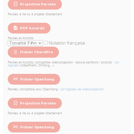
Projection Paroles
Paroles, à lire ou à projeter directement
PDF Accords
Paroles et Accords
Notation française
Fichier ChordPro
Paroles et Accords, compatible vidéo-projection - lecture partitions / accords :
voir
logiciels
(VideoPsalm, OnSong, ...)
Fichier OpenSong
Paroles, compatible pour OpenSong :
voir logiciels de vidéo-projection
Projection Paroles
Paroles, à lire ou à projeter directement
Fichier OpenSong