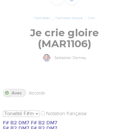
TopChrétien
TopChrétien Musique
Chant
Je crie gloire
(MAR1106)
Sebastian Demrey
s
Avec
Accords
Notation française
F#
B2
DM7
F#
B2
DM7
F#
B2
DM7
F#
B2
DM7