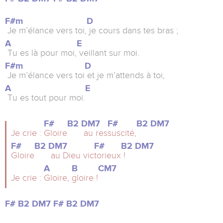
F#m
D
Je m’élance vers toi,
je cours dans tes bras ;
A
E
Tu es là pour moi,
veillant sur moi.
F#m
D
Je m’élance vers toi
et je m’attends à toi,
A
E
Tu es tout pour moi.
F#
B2
DM7
F#
B2
DM7
Je crie :
Gloire
au res
suscité,
F#
B2
DM7
F#
B2
DM7
Gloire
au Dieu vic
torieux
!
A
B
CM7
Je crie :
Gloire,
gloire !
F#
B2
DM7
F#
B2
DM7