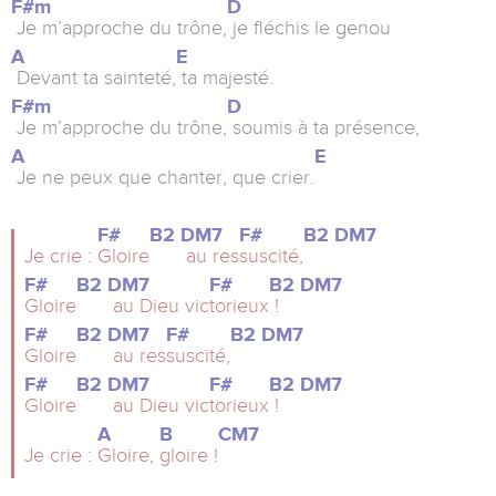
F#m
D
Je m’approche du trône,
je fléchis le genou
A
E
Devant ta sainteté,
ta majesté.
F#m
D
Je m’approche du trône,
soumis à ta présence,
A
E
Je ne peux que chanter, que crier.
F#
B2
DM7
F#
B2
DM7
Je crie :
Gloire
au res
suscité,
F#
B2
DM7
F#
B2
DM7
Gloire
au Dieu vic
torieux
!
F#
B2
DM7
F#
B2
DM7
Gloire
au res
suscité,
F#
B2
DM7
F#
B2
DM7
Gloire
au Dieu vic
torieux
!
A
B
CM7
Je crie :
Gloire,
gloire !