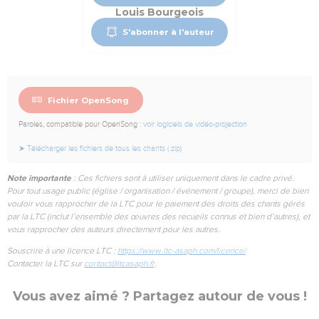
Louis Bourgeois
S'abonner à l'auteur
Fichier OpenSong
Paroles, compatible pour OpenSong :
voir logiciels de vidéo-projection
➤ Télécharger les fichiers de tous les chants (.zip)
Note importante
: Ces fichiers sont à utiliser uniquement dans le cadre privé.
Pour tout usage public (église / organisation / événement / groupe), merci de bien
vouloir vous rapprocher de la LTC pour le paiement des droits des chants gérés
par la LTC (inclut l’ensemble des œuvres des recueils connus et bien d’autres), et
vous rapprocher des auteurs directement pour les autres.
Souscrire à une licence LTC :
https://www.ltc-asaph.com/licence/
Contacter la LTC sur
contact@ltcasaph.fr
.
Vous avez aimé ? Partagez autour de vous !