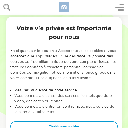
Votre vie privée est importante
pour nous
NE MANQUEZ PAS L’ÉVÉNEMENT
En cliquant sur le bouton « Accepter tous les cookies », vous
DE L’ANNÉE !
acceptez que TopChrétien utilise des traceurs (comme des
cookies ou l'identifiant unique de votre compte utilisateur) et
ET SI LEURS ERREURS POUVAIENT VOUS ÉVITER LES
traite vos données à caractère personnel (comme vos
VOTRES ?
données de navigation et les informations renseignées dans
votre compte utilisateur) dans les buts suivants :
On admire souvent les leaders pour leurs réussites, leur impact,
leur foi ou leur vision. Mais on voit moins les doutes, les erreurs
Mesurer l'audience de notre service
Vous permettre d'utiliser des services tiers tels que de la
et les saisons difficiles qu'ils ont traversés, alors même que ce
vidéo, des cartes du monde…
sont elles qui les ont façonnés.
Vous permettre d'entrer en contact avec notre service de
relation aux utilisateurs.
Dans cette conférence, leaders, entrepreneurs, et responsables
reviennent sur les erreurs marquantes de leur parcours et les
clés pour avancer avec plus de sagesse afin que leurs erreurs
Choisir mes cookies