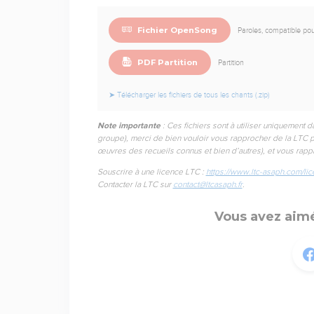
Fichier OpenSong
Paroles, compatible p
PDF Partition
Partition
➤ Télécharger les fichiers de tous les chants (.zip)
Note importante
: Ces fichiers sont à utiliser uniquement d
groupe), merci de bien vouloir vous rapprocher de la LTC p
œuvres des recueils connus et bien d’autres), et vous rapp
Souscrire à une licence LTC :
https://www.ltc-asaph.com/lic
Contacter la LTC sur
contact@ltcasaph.fr
.
Vous avez aimé