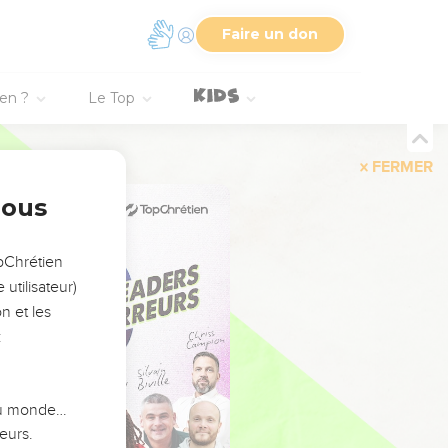
Faire un don
ien ?
Le Top
FERMER
nous
opChrétien
utilisateur)
n et les
:
 du monde…
eurs.