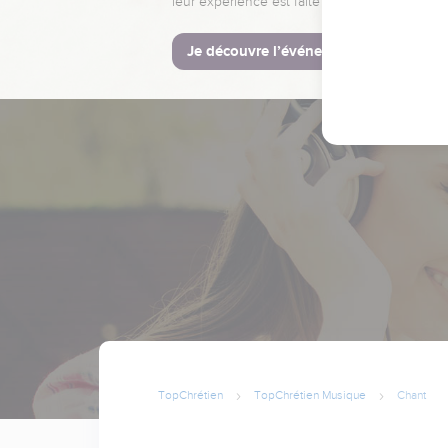
leur expérience est faite pour vous.
Je découvre l’événement
TopChrétien
TopChrétien Musique
Chant