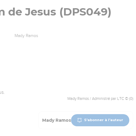
m de Jesus (DPS049)
Mady Ramos
us.
Mady Ramos / Administré par LTC © (0)
Mady Ramos
S'abonner à l'auteur