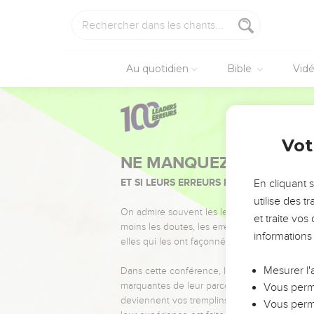
Au quotidien
Bible
Vid
Vot
NE MANQUEZ PAS L’ÉVÉ
ET SI LEURS ERREURS POUVAIENT VOUS 
En cliquant 
utilise des 
On admire souvent les leaders pour leurs réussi
et traite vo
moins les doutes, les erreurs et les saisons di
informations
elles qui les ont façonnés.
Mesurer l'
Dans cette conférence, leaders, entrepreneur
marquantes de leur parcours et les clés pour
Vous perme
deviennent vos tremplins. Que vous guidiez 
Vous perme