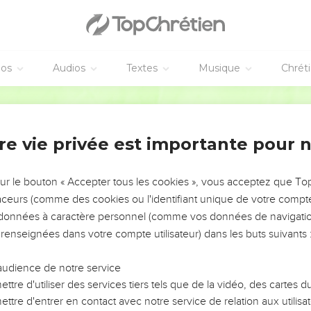
éos
Audios
Textes
Musique
Chrét
re vie privée est importante pour 
NEMENT DE L’ANNÉE !
ÉVITER LES VOTRES ?
sur le bouton « Accepter tous les cookies », vous acceptez que T
traceurs (comme des cookies ou l'identifiant unique de votre compte 
tes, leur impact, leur foi ou leur vision. Mais on voit
s données à caractère personnel (comme vos données de navigatio
fficiles qu'ils ont traversés, alors même que ce sont
 renseignées dans votre compte utilisateur) dans les buts suivants 
audience de notre service
s, et responsables reviennent sur les erreurs
 avancer avec plus de sagesse afin que leurs erreurs
ttre d'utiliser des services tiers tels que de la vidéo, des cartes
un ministère, une équipe, un groupe ou une famille,
ttre d'entrer en contact avec notre service de relation aux utilisat