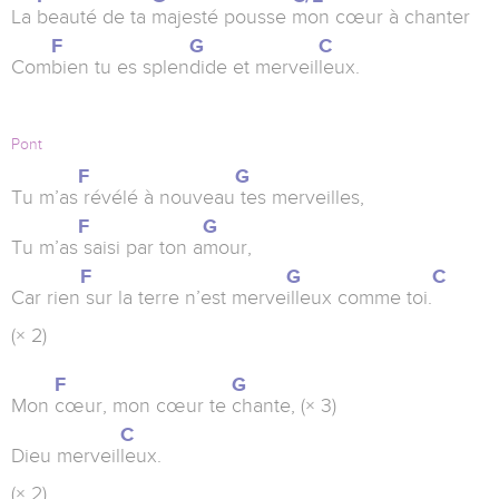
La
beauté de ta
majesté pousse
mon cœur à chanter
F
G
C
Com
bien tu es splen
dide et merveil
leux.
Pont
F
G
Tu m’as
révélé à nouveau
tes merveilles,
F
G
Tu m’as
saisi par ton a
mour,
F
G
C
Car rien
sur la terre n’est merve
illeux comme toi.
(× 2)
F
G
Mon
cœur, mon cœur te
chante, (× 3)
C
Dieu merveil
leux.
(× 2)