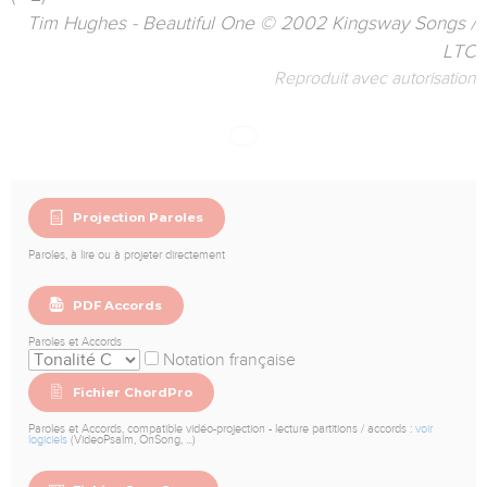
Tim Hughes - Beautiful One © 2002 Kingsway Songs /
LTC
Reproduit avec autorisation
Projection Paroles
Paroles, à lire ou à projeter directement
PDF Accords
Paroles et Accords
Notation française
Fichier ChordPro
Paroles et Accords, compatible vidéo-projection - lecture partitions / accords :
voir
logiciels
(VideoPsalm, OnSong, ...)