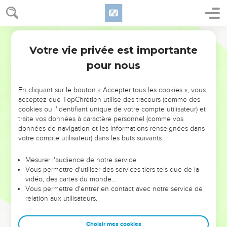
Votre vie privée est importante
pour nous
NE MANQUEZ PAS L’ÉVÉNEMENT
En cliquant sur le bouton « Accepter tous les cookies », vous
DE L’ANNÉE !
acceptez que TopChrétien utilise des traceurs (comme des
cookies ou l'identifiant unique de votre compte utilisateur) et
ET SI LEURS ERREURS POUVAIENT VOUS ÉVITER LES
traite vos données à caractère personnel (comme vos
VOTRES ?
données de navigation et les informations renseignées dans
votre compte utilisateur) dans les buts suivants :
On admire souvent les leaders pour leurs réussites, leur impact,
leur foi ou leur vision. Mais on voit moins les doutes, les erreurs
Mesurer l'audience de notre service
Vous permettre d'utiliser des services tiers tels que de la
et les saisons difficiles qu'ils ont traversés, alors même que ce
vidéo, des cartes du monde…
sont elles qui les ont façonnés.
Vous permettre d'entrer en contact avec notre service de
relation aux utilisateurs.
Dans cette conférence, leaders, entrepreneurs, et responsables
reviennent sur les erreurs marquantes de leur parcours et les
clés pour avancer avec plus de sagesse afin que leurs erreurs
Choisir mes cookies