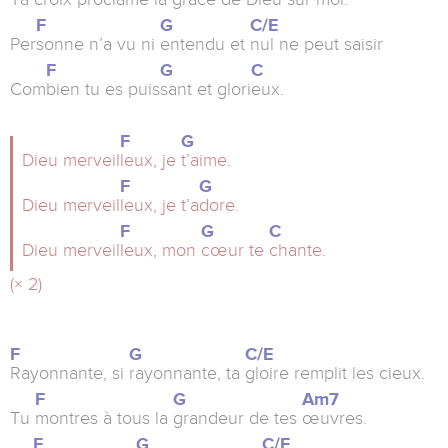
F
G
C/E
Per
sonne n’a vu ni
entendu et
nul ne peut saisir
F
G
C
Com
bien tu es puis
sant et glori
eux.
F
G
Dieu merveil
leux, je
t’aime.
F
G
Dieu merveil
leux, je t’a
dore.
F
G
C
Dieu merveil
leux, mon
cœur te
chante.
(× 2)
F
G
C/E
Rayonnante, si
rayonnante, ta
gloire remplit les cieux.
F
G
Am7
Tu
montres à tous la
grandeur de tes
œuvres.
F
G
C/E