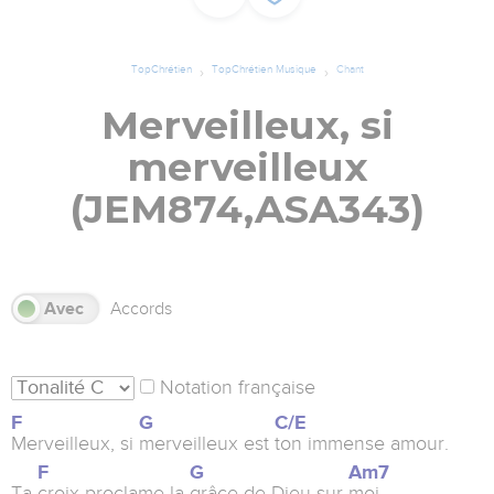
TopChrétien
TopChrétien Musique
Chant
Merveilleux, si
merveilleux
(JEM874,ASA343)
s
Avec
Accords
Notation française
F
G
C/E
Merveilleux, si
merveilleux est
ton immense amour.
F
G
Am7
Ta
croix proclame la
grâce de Dieu sur
moi.