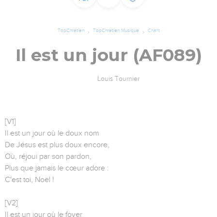
TopChrétien
TopChrétien Musique
Chant
Il est un jour (AF089)
Louis Tournier
[V1]
Il est un jour où le doux nom
De Jésus est plus doux encore,
Où, réjoui par son pardon,
Plus que jamais le cœur adore :
C'est toi, Noël !
[V2]
Il est un jour où le foyer