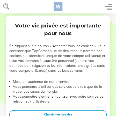
Votre vie privée est importante
pour nous
NE MANQUEZ PAS L’ÉVÉNEMENT
En cliquant sur le bouton « Accepter tous les cookies », vous
DE L’ANNÉE !
acceptez que TopChrétien utilise des traceurs (comme des
cookies ou l'identifiant unique de votre compte utilisateur) et
ET SI LEURS ERREURS POUVAIENT VOUS ÉVITER LES
traite vos données à caractère personnel (comme vos
VOTRES ?
données de navigation et les informations renseignées dans
votre compte utilisateur) dans les buts suivants :
On admire souvent les leaders pour leurs réussites, leur impact,
leur foi ou leur vision. Mais on voit moins les doutes, les erreurs
Mesurer l'audience de notre service
Vous permettre d'utiliser des services tiers tels que de la
et les saisons difficiles qu'ils ont traversés, alors même que ce
vidéo, des cartes du monde…
sont elles qui les ont façonnés.
Vous permettre d'entrer en contact avec notre service de
relation aux utilisateurs.
Dans cette conférence, leaders, entrepreneurs, et responsables
reviennent sur les erreurs marquantes de leur parcours et les
clés pour avancer avec plus de sagesse afin que leurs erreurs
Choisir mes cookies