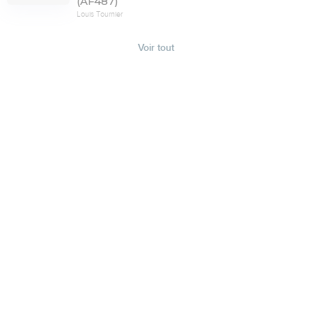
(AF487)
Louis Tournier
Voir tout