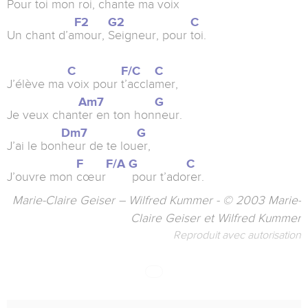
Pour toi mon
roi, chante ma
voix
F2
G2
C
Un chant d’a
mour,
Seigneur, pour
toi.
C
F/C
C
J’élève ma
voix pour
t’accla
mer,
Am7
G
Je veux chan
ter en ton hon
neur.
Dm7
G
J’ai le bon
heur de te lou
er,
F
F/A
G
C
J’ouvre mon
cœur
pour t’ado
rer.
Marie-Claire Geiser – Wilfred Kummer - © 2003 Marie-
Claire Geiser et Wilfred Kummer
Reproduit avec autorisation