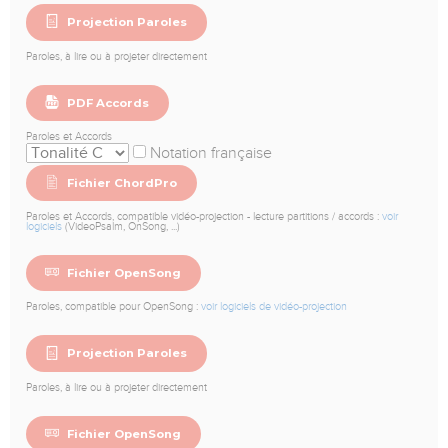
Projection Paroles
Paroles, à lire ou à projeter directement
PDF Accords
Paroles et Accords
Notation française
Fichier ChordPro
Paroles et Accords, compatible vidéo-projection - lecture partitions / accords :
voir
logiciels
(VideoPsalm, OnSong, ...)
Fichier OpenSong
Paroles, compatible pour OpenSong :
voir logiciels de vidéo-projection
Projection Paroles
Paroles, à lire ou à projeter directement
Fichier OpenSong