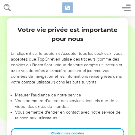
Votre vie privée est importante
pour nous
NE MANQUEZ PAS L’ÉVÉNEMENT
En cliquant sur le bouton « Accepter tous les cookies », vous
DE L’ANNÉE !
acceptez que TopChrétien utilise des traceurs (comme des
cookies ou l'identifiant unique de votre compte utilisateur) et
ET SI LEURS ERREURS POUVAIENT VOUS ÉVITER LES
traite vos données à caractère personnel (comme vos
VOTRES ?
données de navigation et les informations renseignées dans
votre compte utilisateur) dans les buts suivants :
On admire souvent les leaders pour leurs réussites, leur impact,
leur foi ou leur vision. Mais on voit moins les doutes, les erreurs
Mesurer l'audience de notre service
Vous permettre d'utiliser des services tiers tels que de la
et les saisons difficiles qu'ils ont traversés, alors même que ce
vidéo, des cartes du monde…
sont elles qui les ont façonnés.
Vous permettre d'entrer en contact avec notre service de
relation aux utilisateurs.
Dans cette conférence, leaders, entrepreneurs, et responsables
reviennent sur les erreurs marquantes de leur parcours et les
clés pour avancer avec plus de sagesse afin que leurs erreurs
Choisir mes cookies