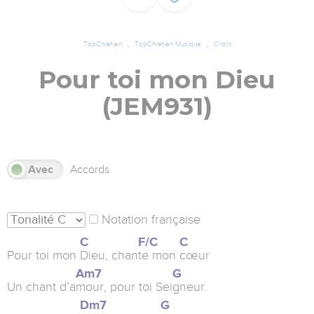
TopChrétien
TopChrétien Musique
Chant
Pour toi mon Dieu
(JEM931)
s
Avec
Accords
Notation française
C
F/C
C
Pour toi mon
Dieu, chan
te mon
cœur
Am7
G
Un chant d’a
mour, pour toi Sei
gneur.
Dm7
G