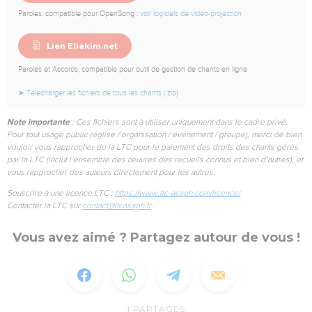
Paroles, compatible pour OpenSong :
voir logiciels de vidéo-projection
Lien Eliakim.net
Paroles et Accords, compatible pour outil de gestion de chants en ligne
➤ Télécharger les fichiers de tous les chants (.zip)
Note importante
: Ces fichiers sont à utiliser uniquement dans le cadre privé.
Pour tout usage public (église / organisation / événement / groupe), merci de bien
vouloir vous rapprocher de la LTC pour le paiement des droits des chants gérés
par la LTC (inclut l’ensemble des œuvres des recueils connus et bien d’autres), et
vous rapprocher des auteurs directement pour les autres.
Souscrire à une licence LTC :
https://www.ltc-asaph.com/licence/
Contacter la LTC sur
contact@ltcasaph.fr
.
Vous avez aimé ? Partagez autour de vous !
1
PARTAGES