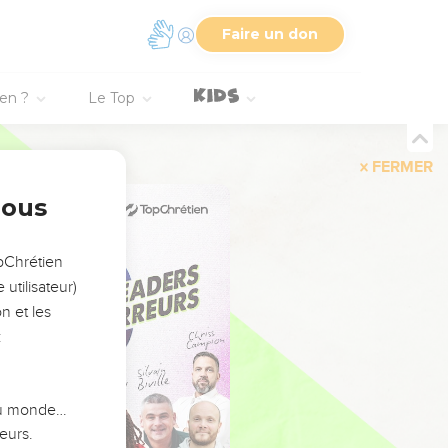
Faire un don
ien ?
Le Top
FERMER
nous
opChrétien
utilisateur)
n et les
:
 du monde…
eurs.