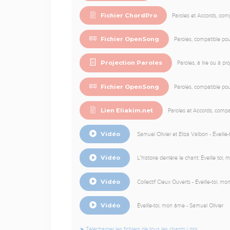
Fichier ChordPro
Paroles et Accords, compa
Fichier OpenSong
Paroles, compatible p
Projection Paroles
Paroles, à lire ou à pr
Fichier OpenSong
Paroles, compatible p
Lien Eliakim.net
Paroles et Accords, compat
Vidéo
Samuel Olivier et Eliza Valbon - Éveill
Vidéo
L'histoire derrière le chant: Éveille toi
Vidéo
Collectif Cieux Ouverts - Éveille-toi, m
Vidéo
Éveille-toi, mon âme - Samuel Olivier
➤ Télécharger les fichiers de tous les chants (.zip)