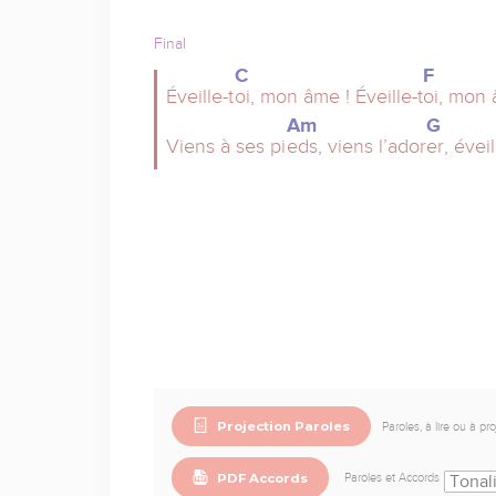
Final
C
F
Éveille-t
oi, mon âme ! Éveille-t
oi, mon 
Am
G
Viens à ses pi
eds, viens l’ador
er, éveil
Projection Paroles
Paroles, à lire ou à pr
PDF Accords
Paroles et Accords