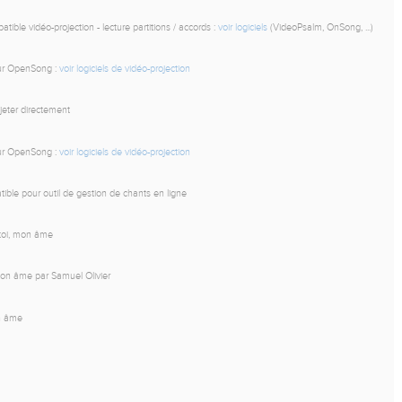
tible vidéo-projection - lecture partitions / accords :
voir logiciels
(VideoPsalm, OnSong, ...)
our OpenSong :
voir logiciels de vidéo-projection
ojeter directement
our OpenSong :
voir logiciels de vidéo-projection
ible pour outil de gestion de chants en ligne
e-toi, mon âme
, mon âme par Samuel Olivier
on âme