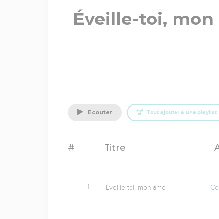
Éveille-toi, mo
écouter
Tout ajouter à une playlist
#
Titre
A
1
Éveille-toi, mon âme
Col