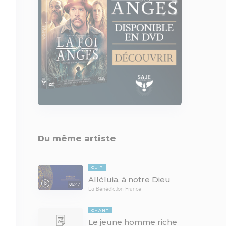
Du même artiste
CLIP
Alléluia, à notre Dieu
05:47
La Bénédiction France
CHANT
Le jeune homme riche