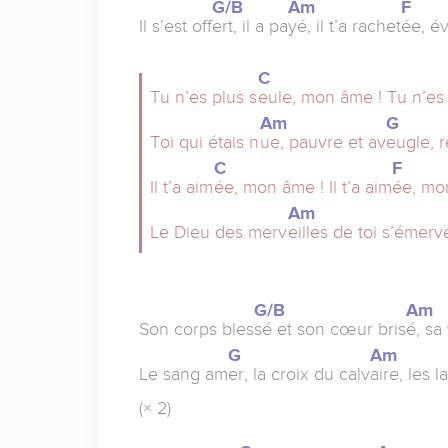
G/B
Am
F
Il s’est off
ert, il a pa
yé, il t’a rachet
ée, év
C
Tu n’es plus s
eule, mon âme ! Tu n’es 
Am
G
Toi qui étais n
ue, pauvre et av
eugle, r
C
F
Il t’a aim
ée, mon âme ! Il t’a aim
ée, mo
Am
Le Dieu des merv
eilles de toi s’émerv
G/B
Am
Son corps bles
sé et son cœur bris
é, sa 
G
Am
Le sang am
er, la croix du calv
aire, les 
(× 2)