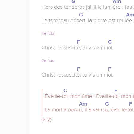
G
Am
Hors des tén
èbres jaillit la lumi
ère : tou
G
A
Le tombeau dés
ert, la pierre est roul
ée 
1re fois
F
C
Christ ressuscit
é, tu vis en m
oi.
2e fois
F
F
Christ ressuscit
é, tu vis en m
oi.
C
F
Éveille-t
oi, mon âme ! Éveille-t
oi, mon 
Am
G
F
La mort a perd
u, il a vainc
u, éveille-t
oi
(× 2)