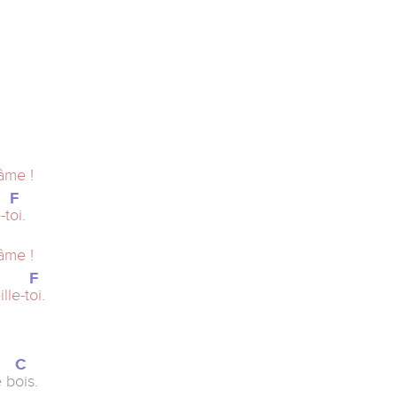
âme !
F
-t
oi.
âme !
F
ille-t
oi.
C
e b
ois.