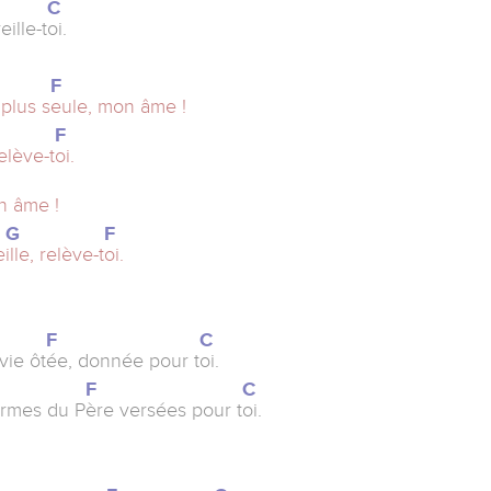
C
eille-t
oi.
F
plus s
eule, mon âme !
F
elève-t
oi.
n âme !
G
F
e
ille, relève-t
oi.
F
C
vie ôt
ée, donnée pour t
oi.
F
C
larmes du P
ère versées pour t
oi.