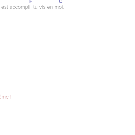
F
C
t est accompl
i, tu vis en m
oi.
m
;
âme !
.