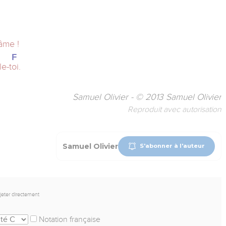
âme !
F
le-t
oi.
Samuel Olivier - © 2013 Samuel Olivier
Reproduit avec autorisation
Samuel Olivier
S'abonner à l'auteur
ojeter directement
Notation française