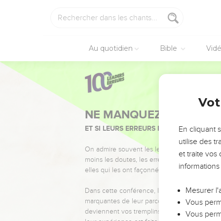
Au quotidien
Bible
Vid
Vot
NE MANQUEZ PAS L’ÉVÉ
ET SI LEURS ERREURS POUVAIENT VOUS 
En cliquant 
utilise des 
On admire souvent les leaders pour leurs réussi
et traite vo
moins les doutes, les erreurs et les saisons di
informations
elles qui les ont façonnés.
Mesurer l'
Dans cette conférence, leaders, entrepreneur
marquantes de leur parcours et les clés pour
Vous perme
deviennent vos tremplins. Que vous guidiez 
Vous perme