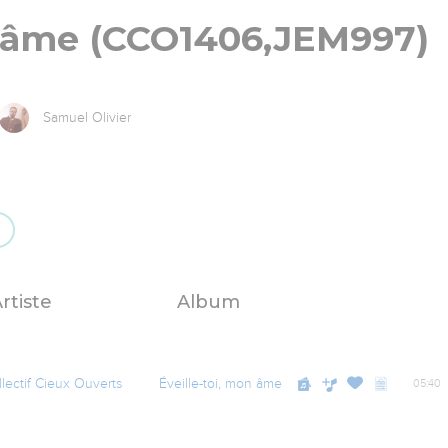
n âme (CCO1406,JEM997)
Samuel Olivier
rtiste
Album
lectif Cieux Ouverts
Éveille-toi, mon âme
05:40