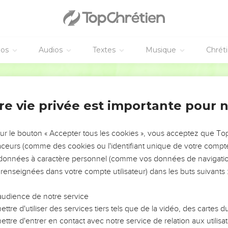
éos
Audios
Textes
Musique
Chrét
AJOUTER À UNE PLAYLIST
X
re vie privée est importante pour 
NEMENT DE L’ANNÉE !
ÉVITER LES VOTRES ?
sur le bouton « Accepter tous les cookies », vous acceptez que T
traceurs (comme des cookies ou l'identifiant unique de votre compte 
tes, leur impact, leur foi ou leur vision. Mais on voit
s données à caractère personnel (comme vos données de navigatio
fficiles qu'ils ont traversés, alors même que ce sont
 renseignées dans votre compte utilisateur) dans les buts suivants 
audience de notre service
s, et responsables reviennent sur les erreurs
 avancer avec plus de sagesse afin que leurs erreurs
ttre d'utiliser des services tiers tels que de la vidéo, des cartes
un ministère, une équipe, un groupe ou une famille,
ttre d'entrer en contact avec notre service de relation aux utilisat