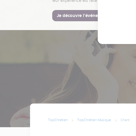
leur expérience est faite pour vous.
Je découvre l’événement
TopChrétien
TopChrétien Musique
Chant